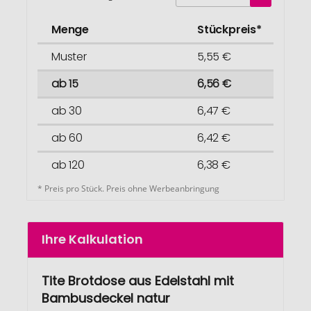
Menge
Stückpreis*
Muster
5,55 €
ab 15
6,56 €
ab 30
6,47 €
ab 60
6,42 €
ab 120
6,38 €
* Preis pro Stück. Preis ohne Werbeanbringung
Ihre Kalkulation
Tite Brotdose aus Edelstahl mit
Bambusdeckel natur