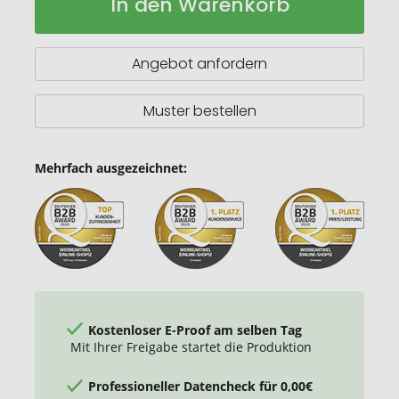
In den Warenkorb
Brotdose
Lager
aus
Edelstahl
mit
Angebot anfordern
Bambusdeckel
Muster bestellen
Mehrfach ausgezeichnet:
Kostenloser E-Proof am selben Tag
Mit Ihrer Freigabe startet die Produktion
Professioneller Datencheck für 0,00€