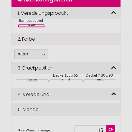
Anfang
der
Tite Brotdose 
Bildgalerie
1.
Veredelungsprodukt
aus Edelstahl 
mit 
springen
Bambusdeckel 
natur 
2.
Farbe
3.
Druckposition
Deckel (55 x 55 
Deckel (130 x 90 
Keine
mm)
mm)
4.
Veredelung
5.
Menge
Ihre Wunschmenge: