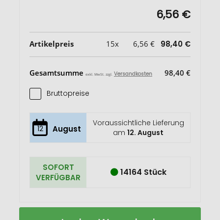
6,56 €
Artikelpreis
15x
6,56 €
98,40 €
Gesamtsumme
98,40 €
Versandkosten
exkl. MwSt. zzgl.
Bruttopreise
Voraussichtliche Lieferung
12
August
am
12. August
SOFORT
14164 Stück
VERFÜGBAR
Tite
Auf