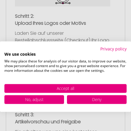
Schritt 2:
Upload Ihres Logos oder Motivs
Laden Sie auf unserer
Bestellabschlussseite (Checkout) Ihr Logo
oder Motiv hoch und schließen Sie Ihre
Privacy policy
Bestellung ab. Falls Sie gerade keine
We use cookies
passende Datei zur Verfügung haben,
We may place these for analysis of our visitor data, to improve our website,
show personalised content and to give you a great website experience. For
können Sie diese gerne später
more information about the cookies we use open the settings.
nachliefern.
Accept all
No, adjust
Deny
Schritt 3:
Artikelvorschau und Freigabe