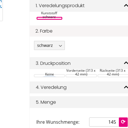
Terran 30 cm 
1.
Veredelungsprodukt
Lineal aus 100 
% recyceltem 
Kunststoff 
schwarz 
2.
Farbe
3.
Druckposition
Vorderseite (313 x 
Rückseite (313 x 
Keine
42 mm)
42 mm)
4.
Veredelung
5.
Menge
Ihre Wunschmenge: