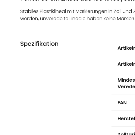
Stabiles Plastiklineal mit Markierungen in Zoll u
werden, unveredelte Lineale haben keine Markier
Spezifikation
Weitere
Artike
Informati
Artike
Mindes
Verede
EAN
Herste
Zollta