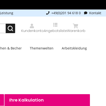
-Leistung
+49(0)201 94 618 0
Kontakt
Kundenkonto
Angebotsliste
Warenkorb
schen & Becher
Themenwelten
Arbeitskleidung
Ihre Kalkulation