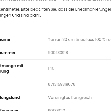
nd Zentimeter. Bitte beachten Sie, dass die Linealmarkieru
ungen und sind blank.
lname
Terran 30 cm Lineal aus 100 % r
onen
lnummer
500.130918
tmenge mit
145
lung
8713159319078
llungsland
Vereinigtes Königreich
rifnummer
90178010