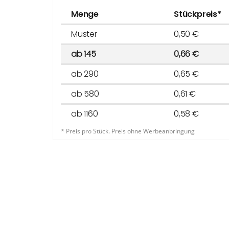
Menge
Stückpreis*
Muster
0,50 €
ab 145
0,66 €
ab 290
0,65 €
ab 580
0,61 €
ab 1160
0,58 €
* Preis pro Stück. Preis ohne Werbeanbringung