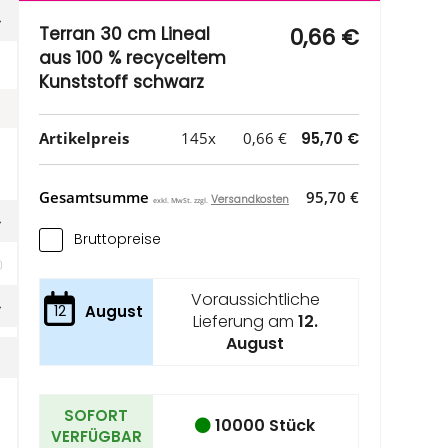
Terran 30 cm Lineal
0,66 €
aus 100 % recyceltem
Kunststoff schwarz
Artikelpreis
145x
0,66 €
95,70 €
Gesamtsumme
95,70 €
Versandkosten
exkl. MwSt. zzgl.
Bruttopreise
Voraussichtliche
12
August
Lieferung am
12.
August
SOFORT
10000 Stück
VERFÜGBAR