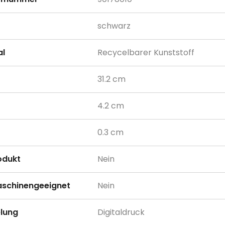
schwarz
al
Recycelbarer Kunststoff
31.2 cm
4.2 cm
0.3 cm
odukt
Nein
schinengeeignet
Nein
lung
Digitaldruck