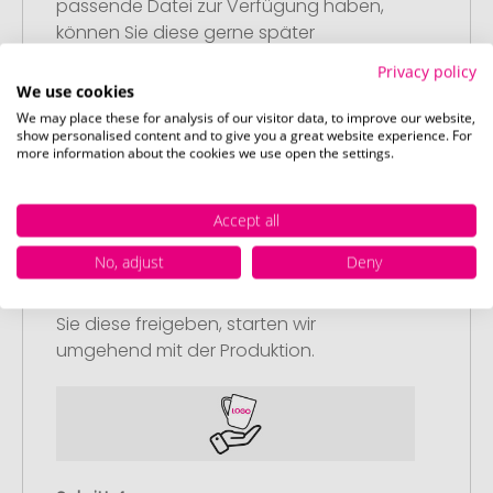
passende Datei zur Verfügung haben,
können Sie diese gerne später
nachliefern.
Privacy policy
We use cookies
We may place these for analysis of our visitor data, to improve our website,
show personalised content and to give you a great website experience. For
more information about the cookies we use open the settings.
Schritt 3:
Accept all
Artikelvorschau und Freigabe
No, adjust
Deny
Sie erhalten von uns eine kostenlose
Druckvorschau mit Ihrem Design. Sobald
Sie diese freigeben, starten wir
umgehend mit der Produktion.