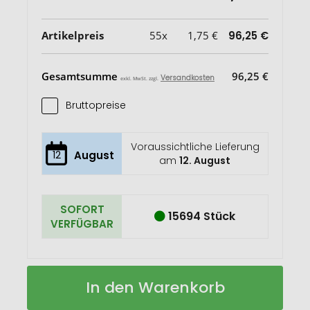
Artikelpreis
55x
1,75 €
96,25 €
Gesamtsumme
96,25 €
Versandkosten
exkl. MwSt. zzgl.
Bruttopreise
Voraussichtliche Lieferung
12
August
am
12. August
SOFORT
15694 Stück
VERFÜGBAR
Trolley
Auf
In den Warenkorb
Schlüsselanhänger
Lager
mit