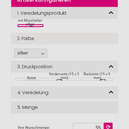
Anfang
der
Bildgalerie
1.
Veredelungsprodukt
Trolley 
Schlüsselanhänger 
springen
mit Münzhalter 
silber 
2.
Farbe
3.
Druckposition
Vorderseite (15 x 5 
Rückseite (15 x 5 
Keine
mm)
mm)
4.
Veredelung
5.
Menge
Ihre Wunschmenge: