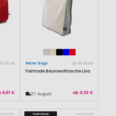
50 Stück
Mister Bags
ab 50 Stück
Fairtrade Baumwolltasche Lisa
b
6,61 €
ab
4,32 €
27. August
FAIRTRADE
 255.275457
# 350.272298