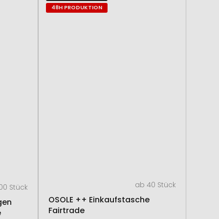
48H PRODUKTION
ab 40 Stück
00 Stück
OSOLE ++ Einkaufstasche
gen
Fairtrade
e