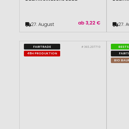
ab
3,22 €
27. August
27. 
FAIRTRADE
BESTS
# 365.207710
48H PRODUKTION
FAIRT
BIO BAU