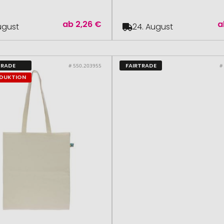
ab
2,26 €
a
August
24. August
TRADE
FAIRTRADE
# 550.203955
#
ODUKTION