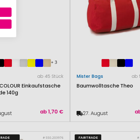
+ 3
ab 45 Stück
Mister Bags
ab 
COLOUR Einkaufstasche
Baumwolltasche Theo
ade 140g
ab
1,70 €
a
August
27. August
TRADE
FAIRTRADE
# 550.203976
#