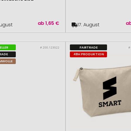
ab
1,65 €
a
August
17. August
ELLER
FAIRTRADE
# 200.123022
#
RADE
48H PRODUKTION
MWOLLE