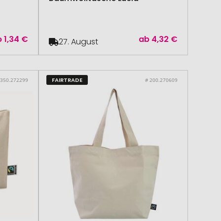
b
1,34 €
ab
4,32 €
27. August
FAIRTRADE
 350.272299
# 200.270609