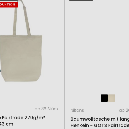
ODUKTION
ab 35 Stück
Niltons
ab 2
 Fairtrade 270g/m²
Baumwolltasche mit lan
43 cm
Henkeln - GOTS Fairtrad