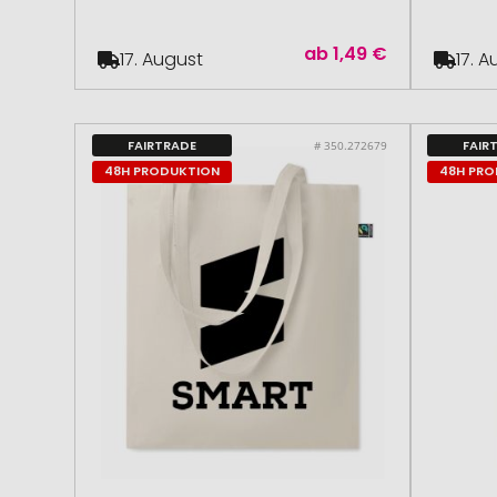
ab
1,49 €
17. August
17. 
FAIRTRADE
FAIR
# 350.272679
48H PRODUKTION
48H PR