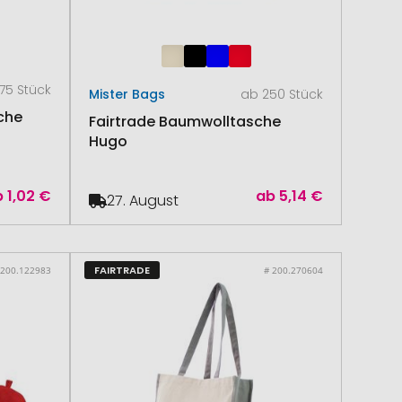
75 Stück
Mister Bags
ab 250 Stück
che
Fairtrade Baumwolltasche
Hugo
b
1,02 €
ab
5,14 €
27. August
FAIRTRADE
 200.122983
# 200.270604