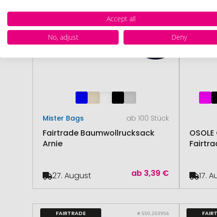
Accept all
No, adjust
Deny
Mister Bags
ab 100 Stück
Fairtrade Baumwollrucksack
OSOLE 
Arnie
Fairtr
ab
3,39 €
27. August
17. 
FAIRTRADE
FAIR
# 550.203956