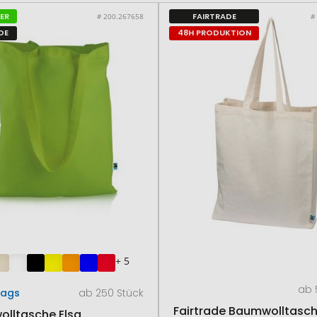
LER
FAIRTRADE
# 200.267658
#
DE
48H PRODUKTION
+ 5
ab 
Bags
ab 250 Stück
Fairtrade Baumwolltasc
lltasche Elsa