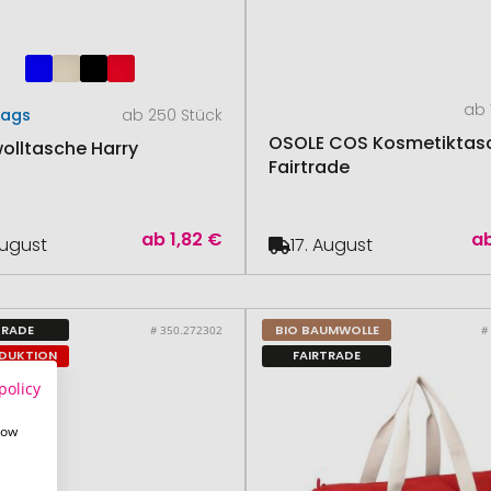
ab 
Bags
ab 250 Stück
OSOLE COS Kosmetiktas
lltasche Harry
Fairtrade
ab
1,82 €
a
August
17. August
TRADE
BIO BAUMWOLLE
# 350.272302
#
ODUKTION
FAIRTRADE
policy
how