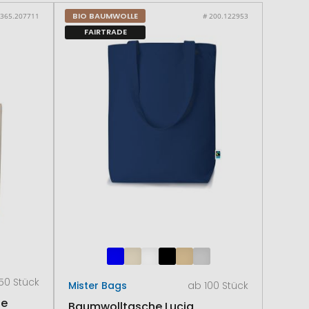
BIO BAUMWOLLE
 365.207711
# 200.122953
FAIRTRADE
50 Stück
Mister Bags
ab 100 Stück
he
Baumwolltasche Lucia