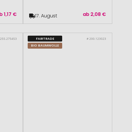
b
1,17 €
ab
2,08 €
17. August
FAIRTRADE
 255.275453
# 200.123023
BIO BAUMWOLLE