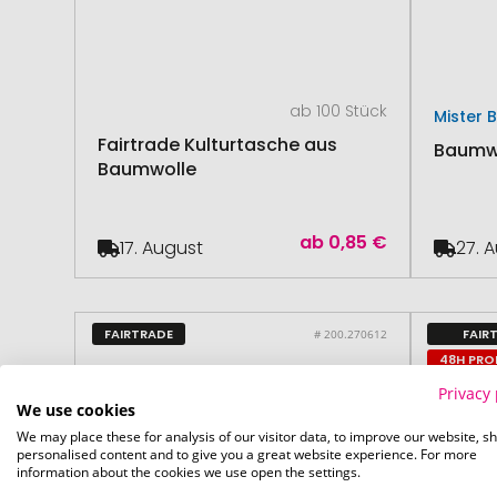
ab 100 Stück
Mister 
Fairtrade Kulturtasche aus
Baumwo
Baumwolle
ab
0,85 €
17. August
27. 
FAIRTRADE
FAIR
# 200.270612
48H PR
Privacy 
We use cookies
We may place these for analysis of our visitor data, to improve our website, s
personalised content and to give you a great website experience. For more
information about the cookies we use open the settings.