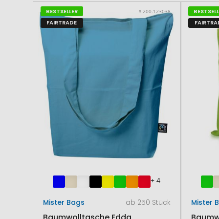
BESTSELLER
BESTSEL
# 200.123038
FAIRTRADE
FAIRTRA
+ 4
Mister Bags
ab 250 Stück
Mister 
Baumwolltasche Edda
Baumwo