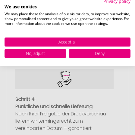
Privacy policy
We use cookies
We may place these for analysis of our visitor data, to improve our website,
show personalised content and to give you a great website experience. For
Schritt 3:
more information about the cookies we use open the settings.
Artikelvorschau und Freigabe
Sie erhalten von uns eine kostenlose
Accept all
Druckvorschau mit Ihrem Design. Sobald
Sie diese freigeben, starten wir
No, adjust
Deny
umgehend mit der Produktion.
Schritt 4:
Pünktliche und schnelle Lieferung
Nach Ihrer Freigabe der Druckvorschau
liefern wir termingerecht zum
vereinbarten Datum – garantiert.