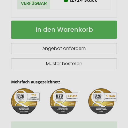
12724 Stück
VERFÜGBAR
Tasche
Auf
In den Warenkorb
Fairtrade
Lager
140g
38x10x42
Angebot anfordern
Muster bestellen
Mehrfach ausgezeichnet: