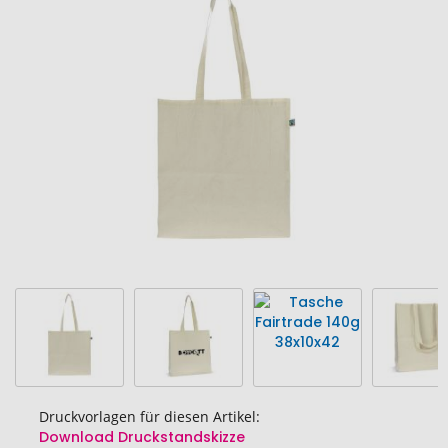
Ende
der
Bildgalerie
springen
Druckvorlagen für diesen Artikel:
Download Druckstandskizze