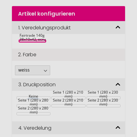
Zum
Artikel konfigurieren
Anfang
der
Bildgalerie
1.
Veredelungsprodukt
Tasche 
springen
Fairtrade 140g 
38x10x42, ecru
2.
Farbe
3.
Druckposition
Seite 1 (280 x 210 
Seite 1 (280 x 230 
Keine
mm)
mm)
Seite 1 (280 x 280 
Seite 2 (280 x 210 
Seite 2 (280 x 230 
mm)
mm)
mm)
Seite 2 (280 x 280 
mm)
4.
Veredelung