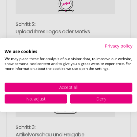
Schritt 2:
Upload Ihres Logos oder Motivs
Laden Sie auf unserer
Privacy policy
Bestellabschlussseite (Checkout) Ihr Logo
We use cookies
oder Motiv hoch und schließen Sie Ihre
We may place these for analysis of our visitor data, to improve our website,
Bestellung ab. Falls Sie gerade keine
show personalised content and to give you a great website experience. For
more information about the cookies we use open the settings.
passende Datei zur Verfügung haben,
können Sie diese gerne später
nachliefern.
Accept all
No, adjust
Deny
Schritt 3:
Artikelvorschau und Freigabe