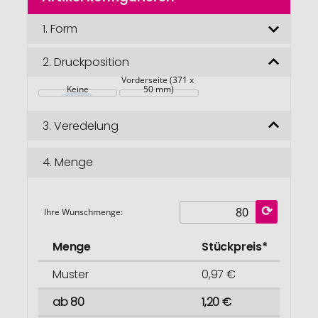
der
Bildgalerie
1.
Form
springen
2.
Druckposition
Vorderseite (371 x 
Keine
50 mm)
3.
Veredelung
4.
Menge
Ihre Wunschmenge:
Menge
Stückpreis*
Muster
0,97 €
ab 80
1,20 €