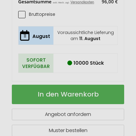
Gesamtsumme
96,00 €
Versandkosten
exkl. MwSt. zzgl.
Bruttopreise
Voraussichtliche Lieferung
11
August
am
11. August
SOFORT
10000 Stück
VERFÜGBAR
Tait
Auf
In den Warenkorb
30
Lager
cm
Lineal
aus
Angebot anfordern
Recycling-
Kunststoff
Muster bestellen