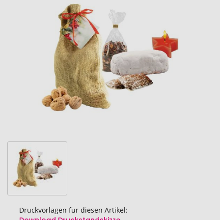
Ende
der
Bildgalerie
springen
Druckvorlagen für diesen Artikel: