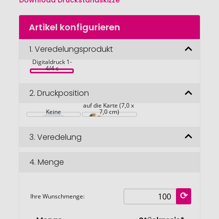
Download Druckstandskizze
Zum
Artikel konfigurieren
Anfang
der
Süßes 
Bildgalerie
1.
Veredelungsprodukt
Weihnachts-
Säckchen, inkl. 
springen
Digitaldruck 1-
4/4 c
2.
Druckposition
auf die Karte (7,0 x 
Keine
7,0 cm)
3.
Veredelung
4.
Menge
Ihre Wunschmenge: