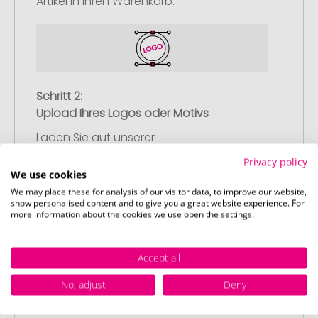
Artikel in Ihren Warenkorb.
Schritt 2:
Upload Ihres Logos oder Motivs
Laden Sie auf unserer
Bestellabschlussseite (Checkout) Ihr Logo
Privacy policy
oder Motiv hoch und schließen Sie Ihre
We use cookies
Bestellung ab. Falls Sie gerade keine
We may place these for analysis of our visitor data, to improve our website,
show personalised content and to give you a great website experience. For
passende Datei zur Verfügung haben,
more information about the cookies we use open the settings.
können Sie diese gerne später
nachliefern.
Accept all
No, adjust
Deny