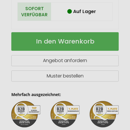
SOFORT
Auf Lager
VERFÜGBAR
Süßes
Auf
In den Warenkorb
Weihnachts-
Lager
Säckchen
Angebot anfordern
Muster bestellen
Mehrfach ausgezeichnet: