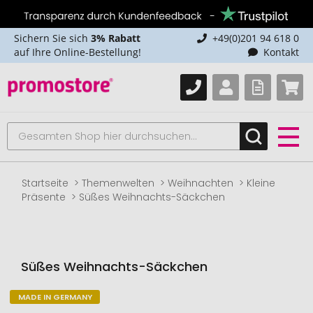
Sichern Sie sich
3% Rabatt
+49(0)201 94 618 0
auf Ihre Online-Bestellung!
Kontakt
Startseite
Themenwelten
Weihnachten
Kleine
Präsente
Süßes Weihnachts-Säckchen
Süßes Weihnachts-Säckchen
MADE IN GERMANY
Zum