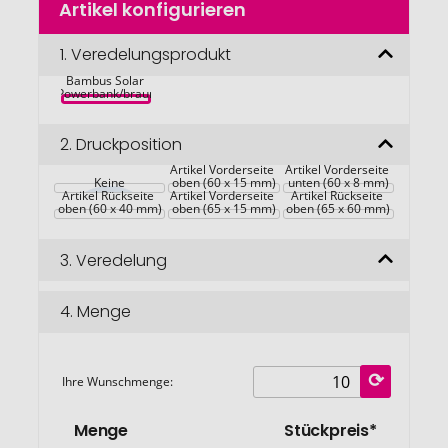
Artikel konfigurieren
Anfang
der
Bildgalerie
1.
Veredelungsprodukt
Sunwick 
10.000mah 
springen
Bambus Solar 
Powerbank/braun
2.
Druckposition
Artikel Vorderseite 
Artikel Vorderseite 
Keine
oben (60 x 15 mm)
unten (60 x 8 mm)
Artikel Rückseite 
Artikel Vorderseite 
Artikel Rückseite 
oben (60 x 40 mm)
oben (65 x 15 mm)
oben (65 x 60 mm)
3.
Veredelung
4.
Menge
Ihre Wunschmenge:
Menge
Stückpreis*