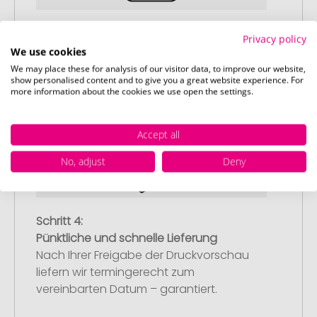
Schritt 3:
Privacy policy
Artikelvorschau und Freigabe
We use cookies
We may place these for analysis of our visitor data, to improve our website,
Sie erhalten von uns eine kostenlose
show personalised content and to give you a great website experience. For
Druckvorschau mit Ihrem Design. Sobald
more information about the cookies we use open the settings.
Sie diese freigeben, starten wir
umgehend mit der Produktion.
Accept all
No, adjust
Deny
Schritt 4:
Pünktliche und schnelle Lieferung
Nach Ihrer Freigabe der Druckvorschau
liefern wir termingerecht zum
vereinbarten Datum – garantiert.