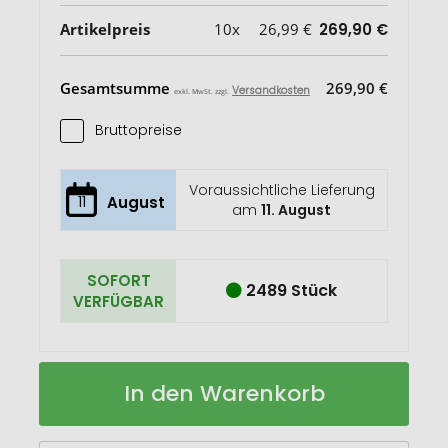
Artikelpreis
10x
26,99 €
269,90 €
Gesamtsumme
269,90 €
Versandkosten
exkl. MwSt. zzgl.
Bruttopreise
Voraussichtliche Lieferung
11
August
am
11. August
SOFORT
2489 Stück
VERFÜGBAR
Sunwick
Auf
In den Warenkorb
10.000mah
Lager
Bambus
Solar