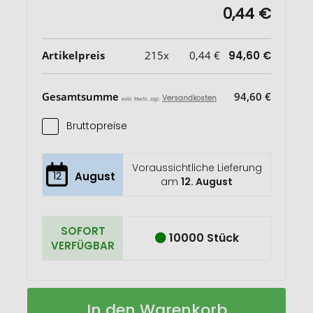
0,44 €
Artikelpreis
215x
0,44 €
94,60 €
Gesamtsumme
94,60 €
Versandkosten
exkl. MwSt. zzgl.
Bruttopreise
Voraussichtliche Lieferung
12
August
am
12. August
SOFORT
10000 Stück
VERFÜGBAR
Sticky-
Auf
In den Warenkorb
Mate®
Lager