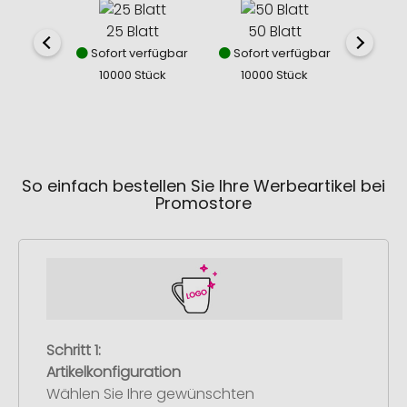
25 Blatt
50 Blatt
10
Sofort verfügbar
Sofort verfügbar
Sofor
10000 Stück
10000 Stück
100
So einfach bestellen Sie Ihre Werbeartikel bei
Promostore
Schritt 1:
Artikelkonfiguration
Wählen Sie Ihre gewünschten