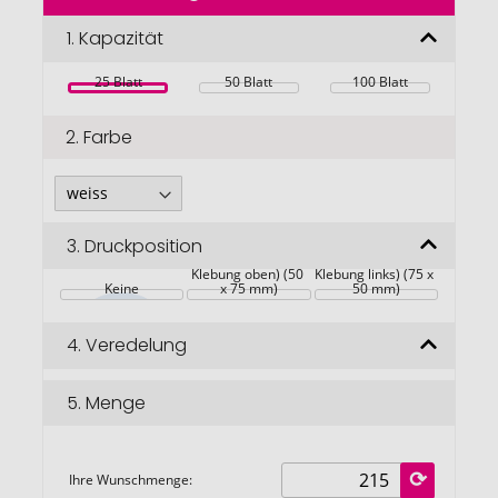
der
Bildgalerie
1.
Kapazität
springen
25 Blatt
50 Blatt
100 Blatt
2.
Farbe
3.
Druckposition
Blätter 
Blätter 
(Hochformat mit 
(Querformat mit 
Klebung oben) (50 
Klebung links) (75 x 
Keine
x 75 mm)
50 mm)
4.
Veredelung
5.
Menge
Ihre Wunschmenge: