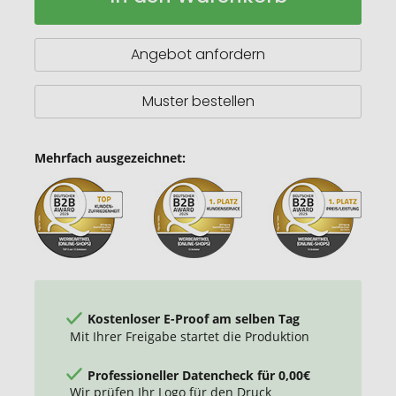
recycelte
Haftnotizen
50
Angebot anfordern
x
75
mm
Muster bestellen
Mehrfach ausgezeichnet:
Kostenloser E-Proof am selben Tag
Mit Ihrer Freigabe startet die Produktion
Professioneller Datencheck für 0,00€
Wir prüfen Ihr Logo für den Druck