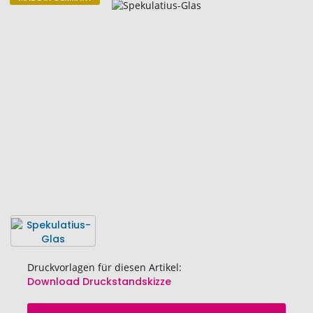
Zum
Ende
der
Bildgalerie
springen
Druckvorlagen für diesen Artikel:
Download Druckstandskizze
Zum