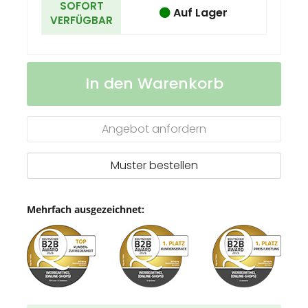
SOFORT
Auf Lager
VERFÜGBAR
Sonnenschutzspray,
Auf
In den Warenkorb
(LSF
Lager
30),
Body
Label
Angebot anfordern
(R-
PET)
Muster bestellen
Mehrfach ausgezeichnet: