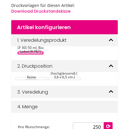
Druckvorlagen für diesen Artikel:
Download Druckstandskizze
Zum
Artikel konfigurieren
Anfang
der
Bildgalerie
1.
Veredelungsprodukt
Sonnenschutzspray, 
springen
(LSF 30) 50 ml, Body 
Label (R-PET)
2.
Druckposition
Vorder- und 
Rückseite, weiß 
(hochglänzend) ( 
Keine
3,6 x 6,5 cm )
3.
Veredelung
4.
Menge
Ihre Wunschmenge: