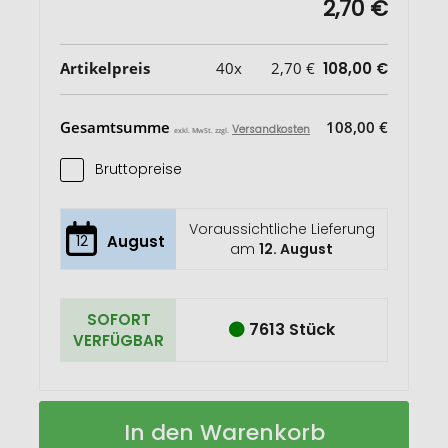
2,70 €
Artikelpreis
40x
2,70 €
108,00 €
Gesamtsumme
108,00 €
Versandkosten
exkl. MwSt. zzgl.
Bruttopreise
Voraussichtliche Lieferung
12
August
am
12. August
SOFORT
7613 Stück
VERFÜGBAR
Scribe
Auf
In den Warenkorb
A5
Lager