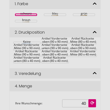
Bildgalerie
1.
Farbe
springen
schwarz
blau
grün
braun
2.
Druckposition
Artikel Vorderseite 
Artikel Rückseite 
Keine
oben (90 x 90 mm)
Mitte (80 x 40 mm)
Artikel Vorderseite 
Artikel Vorderseite 
Artikel Rückseite 
Mitte (90 x 90 mm)
unten (90 x 90 mm)
oben (90 x 90 mm)
Artikel Rückseite 
Artikel Vorderseite 
Artikel Vorderseite 
Mitte (90 x 90 mm)
oben (80 x 40 mm)
Mitte (80 x 40 mm)
Artikel Vorderseite 
Artikel Rückseite 
unten (80 x 40 mm)
oben (80 x 40 mm)
3.
Veredelung
4.
Menge
Ihre Wunschmenge: