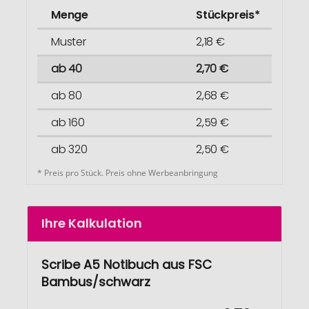
Menge
Stückpreis*
Muster
2,18 €
ab 40
2,70 €
ab 80
2,68 €
ab 160
2,59 €
ab 320
2,50 €
* Preis pro Stück. Preis ohne Werbeanbringung
Ihre Kalkulation
Scribe A5 Notibuch aus FSC
Bambus/schwarz