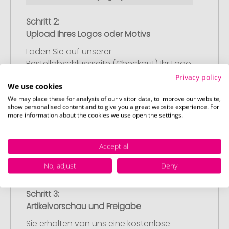
Schritt 2:
Upload Ihres Logos oder Motivs
Laden Sie auf unserer
Bestellabschlussseite (Checkout) Ihr Logo
oder Motiv hoch und schließen Sie Ihre
Privacy policy
We use cookies
Bestellung ab. Falls Sie gerade keine
We may place these for analysis of our visitor data, to improve our website,
passende Datei zur Verfügung haben,
show personalised content and to give you a great website experience. For
können Sie diese gerne später
more information about the cookies we use open the settings.
nachliefern.
Accept all
No, adjust
Deny
Schritt 3:
Artikelvorschau und Freigabe
Sie erhalten von uns eine kostenlose