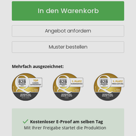
Sasa
Auf
In den Warenkorb
Bambus
Lager
Fotorahmen
Tischuhr
mit
Angebot anfordern
Thermometer
Muster bestellen
Mehrfach ausgezeichnet:
Kostenloser E-Proof am selben Tag
Mit Ihrer Freigabe startet die Produktion