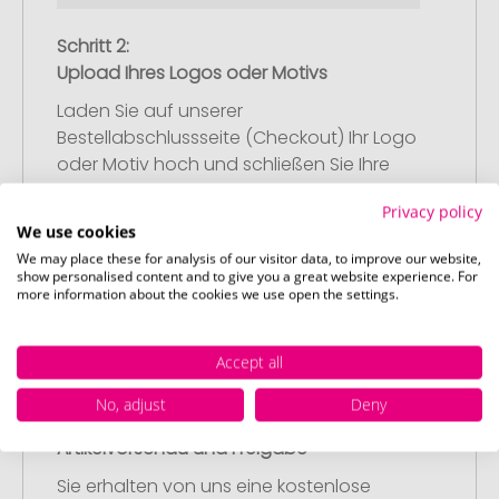
Schritt 2:
Upload Ihres Logos oder Motivs
Laden Sie auf unserer
Bestellabschlussseite (Checkout) Ihr Logo
oder Motiv hoch und schließen Sie Ihre
Bestellung ab. Falls Sie gerade keine
Privacy policy
passende Datei zur Verfügung haben,
We use cookies
können Sie diese gerne später
We may place these for analysis of our visitor data, to improve our website,
nachliefern.
show personalised content and to give you a great website experience. For
more information about the cookies we use open the settings.
Accept all
No, adjust
Deny
Schritt 3:
Artikelvorschau und Freigabe
Sie erhalten von uns eine kostenlose