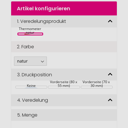
Zum
Artikel konfigurieren
Anfang
der
Sasa Bambus 
Bildgalerie
1.
Veredelungsprodukt
Fotorahmen 
Tischuhr mit 
springen
Thermometer 
natur 
2.
Farbe
3.
Druckposition
Vorderseite (80 x 
Vorderseite (70 x 
Keine
55 mm)
30 mm)
4.
Veredelung
5.
Menge