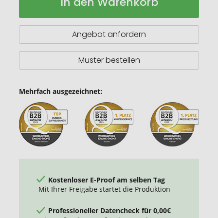
In den Warenkorb
Luxus
Lager
Kraftpapier
Notizbuch
A5
Angebot anfordern
Muster bestellen
Mehrfach ausgezeichnet:
Kostenloser E-Proof am selben Tag
Mit Ihrer Freigabe startet die Produktion
Professioneller Datencheck für 0,00€