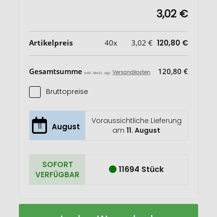
3,02 €
Artikelpreis
40x
3,02 €
120,80 €
Gesamtsumme
120,80 €
Versandkosten
exkl. MwSt. zzgl.
Bruttopreise
Voraussichtliche Lieferung
11
August
am
11. August
SOFORT
11694 Stück
VERFÜGBAR
Salton
Auf