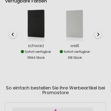
Verfügbare Farben
schwarz
weiß
ki
Sofort verfügbar
Sofort verfügbar
Sofor
11694 Stück
318 Stück
99
So einfach bestellen Sie Ihre Werbeartikel bei
Promostore