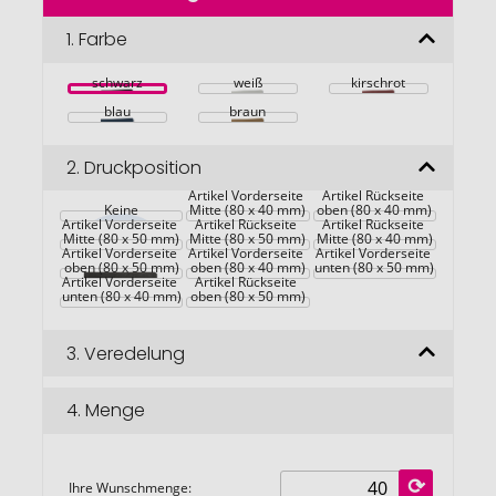
der
Bildgalerie
1.
Farbe
springen
schwarz
weiß
kirschrot
blau
braun
2.
Druckposition
Artikel Vorderseite 
Artikel Rückseite 
Keine
Mitte (80 x 40 mm)
oben (80 x 40 mm)
Artikel Vorderseite 
Artikel Rückseite 
Artikel Rückseite 
Mitte (80 x 50 mm)
Mitte (80 x 50 mm)
Mitte (80 x 40 mm)
Artikel Vorderseite 
Artikel Vorderseite 
Artikel Vorderseite 
oben (80 x 50 mm)
oben (80 x 40 mm)
unten (80 x 50 mm)
Artikel Vorderseite 
Artikel Rückseite 
unten (80 x 40 mm)
oben (80 x 50 mm)
3.
Veredelung
4.
Menge
Ihre Wunschmenge: