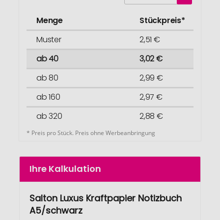
Menge
Stückpreis*
Muster
2,51 €
ab 40
3,02 €
ab 80
2,99 €
ab 160
2,97 €
ab 320
2,88 €
* Preis pro Stück. Preis ohne Werbeanbringung
Ihre Kalkulation
Salton Luxus Kraftpapier Notizbuch
A5/schwarz