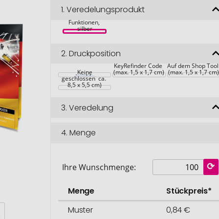
Best Player, 
1.
Veredelungsprodukt
Deutschland 
Mäppchen - 11 
Funktionen, 
silber
2.
Druckposition
Anbringung 
Verpackung Shop 
KeyRefinder Code 
Auf dem Shop Tool
Tool (Mäppchen 
Keine
(max. 1,5 x 1,7 cm)
(max. 1,5 x 1,7 cm)
geschlossen  ca. 
8,5 x 5,5 cm)
3.
Veredelung
4.
Menge
Ihre Wunschmenge:
Menge
Stückpreis*
Muster
0,84 €