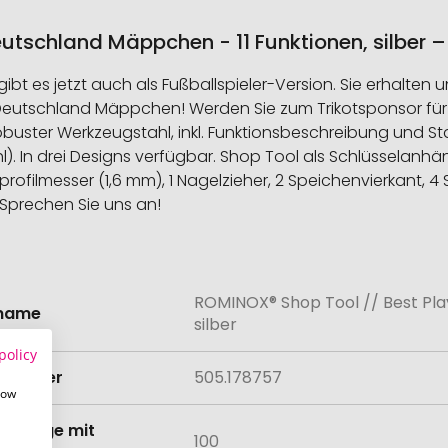
utschland Mäppchen - 11 Funktionen, silber –
ibt es jetzt auch als Fußballspieler-Version. Sie erhalte
eutschland Mäppchen! Werden Sie zum Trikotsponsor für di
 Robuster Werkzeugstahl, inkl. Funktionsbeschreibung und
 In drei Designs verfügbar. Shop Tool als Schlüsselanhänge
nprofilmesser (1,6 mm), 1 Nagelzieher, 2 Speichenvierkant, 
 Sprechen Sie uns an!
ROMINOX® Shop Tool // Best Pla
onen
lname
silber
policy
lnummer
505.178757
how
tmenge mit
100