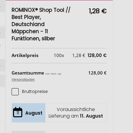
ROMINOX® Shop Tool //
1,28 €
Best Player,
Deutschland
Mäppchen - 11
Funktionen, silber
 
Artikelpreis
100x
1,28 €
128,00 €
Gesamtsumme
128,00 €
exkl. MwSt. zzgl.
Versandkosten
Bruttopreise
Voraussichtliche
11
August
Lieferung am
11. August