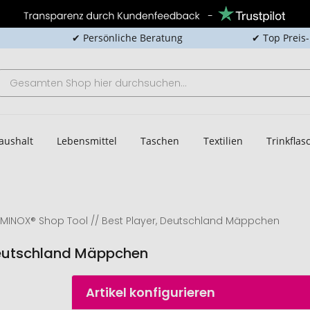
✔ Persönliche Beratung
✔ Top Preis
aushalt
Lebensmittel
Taschen
Textilien
Trinkfla
MINOX® Shop Tool // Best Player, Deutschland Mäppchen
Deutschland Mäppchen
Artikel konfigurieren
ROMINOX® 
Shop Tool // 