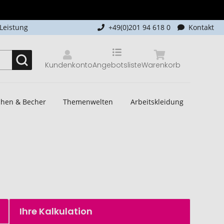
-Leistung
+49(0)201 94 618 0
Kontakt
Kundenkonto
Angebotsliste
Warenkorb
schen & Becher
Themenwelten
Arbeitskleidung
Ihre Kalkulation