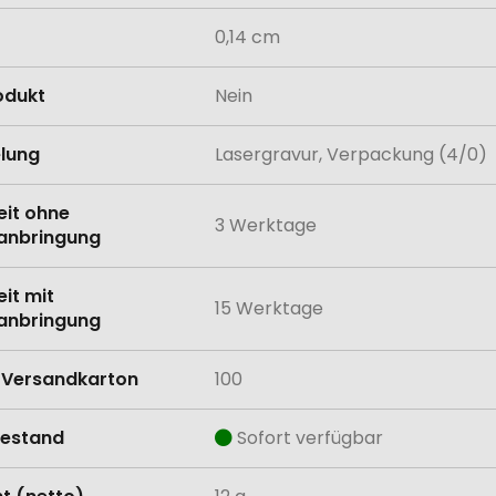
0,14 cm
odukt
Nein
lung
Lasergravur, Verpackung (4/0)
eit ohne
3 Werktage
anbringung
eit mit
15 Werktage
anbringung
Versandkarton
100
estand
Sofort verfügbar