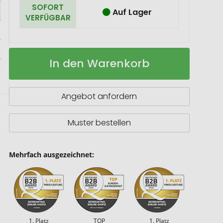
SOFORT
Auf Lager
VERFÜGBAR
ROMINOX®
Auf
In den Warenkorb
Shop
Lager
Tool
//
Best
Angebot anfordern
Player,
Deutschland
Mäppchen
Muster bestellen
Mehrfach ausgezeichnet:
1. Platz
TOP
1. Platz