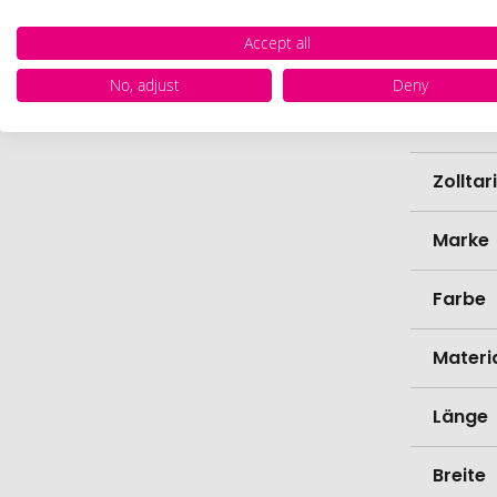
Verede
Accept all
EAN
No, adjust
Deny
Herste
Zollta
Marke
Farbe
Materi
Länge
Breite