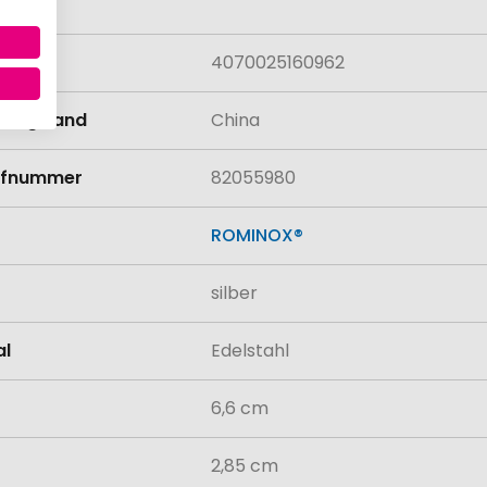
lung
4070025160962
llungsland
China
rifnummer
82055980
ROMINOX®
silber
al
Edelstahl
6,6 cm
2,85 cm