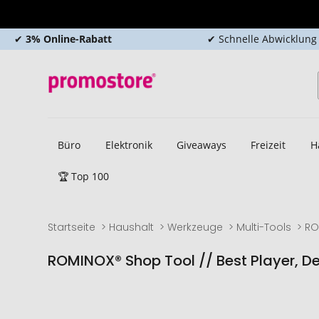
✔
3% Online-Rabatt
✔ Schnelle Abwicklung
Büro
Elektronik
Giveaways
Freizeit
H
🏆 Top 100
Startseite
Haushalt
Werkzeuge
Multi-Tools
RO
ROMINOX® Shop Tool // Best Player, 
Zum
Zum
Ende
Anfang
der
der