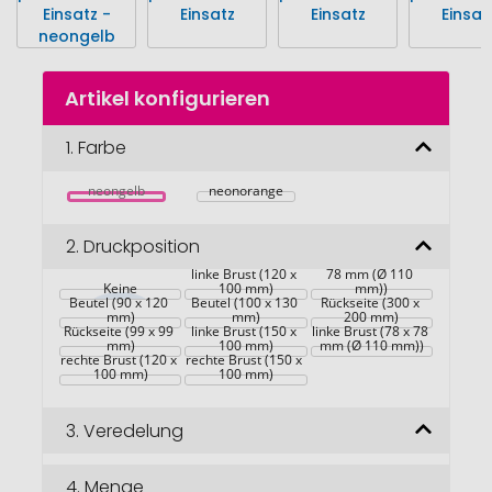
Zum
Artikel konfigurieren
Anfang
der
Bildgalerie
1.
Farbe
springen
neongelb
neonorange
2.
Druckposition
rechte Brust (78 x 
linke Brust (120 x 
78 mm (Ø 110 
Keine
100 mm)
mm))
Beutel (90 x 120 
Beutel (100 x 130 
Rückseite (300 x 
mm)
mm)
200 mm)
Rückseite (99 x 99 
linke Brust (150 x 
linke Brust (78 x 78 
mm)
100 mm)
mm (Ø 110 mm))
rechte Brust (120 x 
rechte Brust (150 x 
100 mm)
100 mm)
3.
Veredelung
4.
Menge