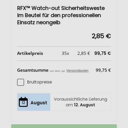
RFX™ Watch-out Sicherheitsweste
im Beutel für den professionellen
Einsatz neongelb
2,85 €
Artikelpreis
35x
2,85 €
99,75 €
Gesamtsumme
99,75 €
Versandkosten
exkl. MwSt. zzgl.
Bruttopreise
Voraussichtliche Lieferung
12
August
am
12. August
RFX™
Auf