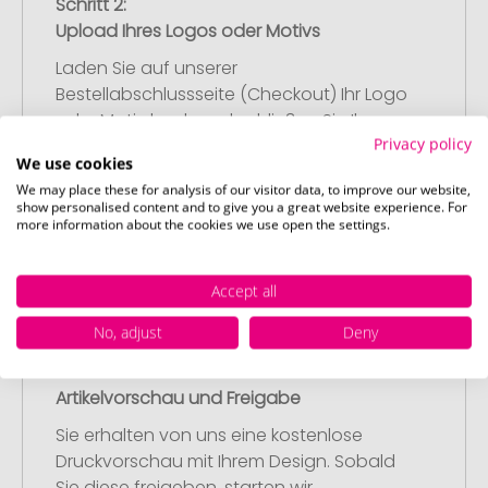
Schritt 2:
Upload Ihres Logos oder Motivs
Laden Sie auf unserer
Bestellabschlussseite (Checkout) Ihr Logo
oder Motiv hoch und schließen Sie Ihre
Privacy policy
Bestellung ab. Falls Sie gerade keine
We use cookies
passende Datei zur Verfügung haben,
We may place these for analysis of our visitor data, to improve our website,
können Sie diese gerne später
show personalised content and to give you a great website experience. For
nachliefern.
more information about the cookies we use open the settings.
Accept all
No, adjust
Deny
Schritt 3:
Artikelvorschau und Freigabe
Sie erhalten von uns eine kostenlose
Druckvorschau mit Ihrem Design. Sobald
Sie diese freigeben, starten wir