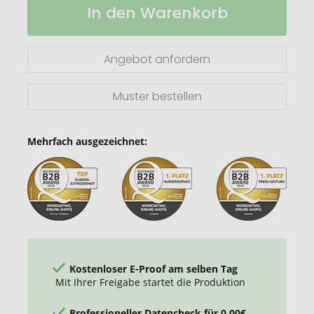
In den Warenkorb
Watch-
Lager
out
Sicherheitsweste
im
Angebot anfordern
Beutel
für
den
Muster bestellen
professionellen
Einsatz
Mehrfach ausgezeichnet:
Kostenloser E-Proof am selben Tag
Mit Ihrer Freigabe startet die Produktion
Professioneller Datencheck für 0,00€