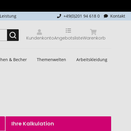
-Leistung
+49(0)201 94 618 0
Kontakt
Kundenkonto
Angebotsliste
Warenkorb
schen & Becher
Themenwelten
Arbeitskleidung
Ihre Kalkulation