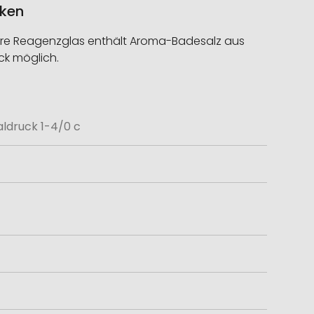
cken
bare Reagenzglas enthält Aroma-Badesalz aus
ck möglich.
aldruck 1-4/0 c