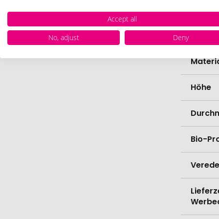
Zollta
Accept all
Farbe
No, adjust
Deny
Materi
Höhe
Durch
Bio-Pr
Verede
Lieferz
Werbe