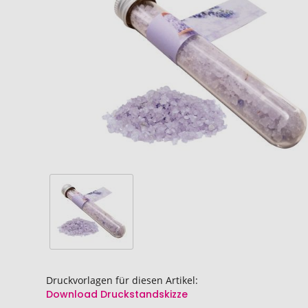
Bildgalerie
Bildgalerie
springen
springen
Druckvorlagen für diesen Artikel:
Download Druckstandskizze