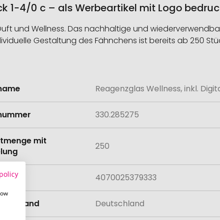
uck 1-4/0 c – als Werbeartikel mit Logo bedru
on Duft und Wellness. Das nachhaltige und wiederverwend
ividuelle Gestaltung des Fähnchens ist bereits ab 250 Stü
lname
Reagenzglas Wellness, inkl. Digit
onen
lnummer
330.285275
tmenge mit
250
lung
policy
4070025379333
how
llungsland
Deutschland