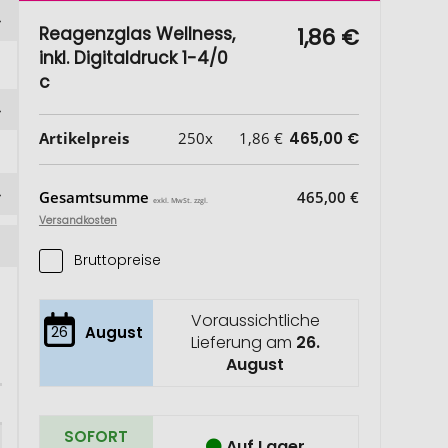
Reagenzglas Wellness,
1,86 €
inkl. Digitaldruck 1-4/0
c
Artikelpreis
250x
1,86 €
465,00 €
Gesamtsumme
465,00 €
exkl. MwSt. zzgl.
Versandkosten
Bruttopreise
Voraussichtliche
26
August
Lieferung am
26.
August
SOFORT
Auf Lager