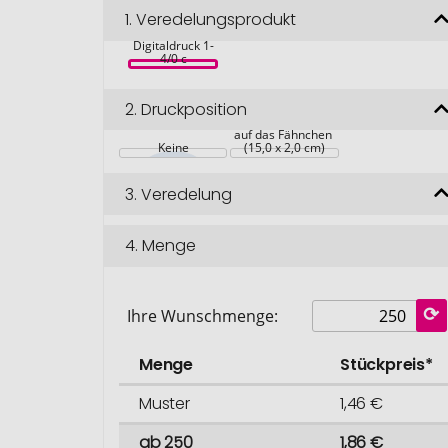
1.
Veredelungsprodukt
Reagenzglas 
Wellness, inkl. 
Digitaldruck 1-
4/0 c
2.
Druckposition
auf das Fähnchen 
Keine
(15,0 x 2,0 cm)
3.
Veredelung
4.
Menge
Ihre Wunschmenge:
Menge
Stückpreis*
Muster
1,46 €
ab 250
1,86 €