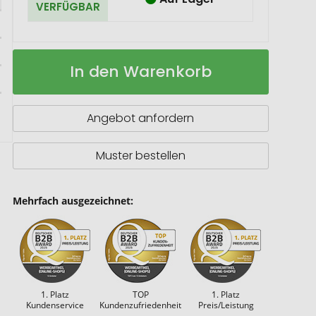
VERFÜGBAR
Reagenzglas
Auf
In den Warenkorb
Wellness
Lager
Angebot anfordern
Muster bestellen
Mehrfach ausgezeichnet:
1. Platz
TOP
1. Platz
Kundenservice
Kundenzufriedenheit
Preis/Leistung