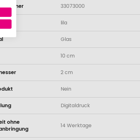
rifnummer
33073000
lila
al
Glas
10 cm
messer
2 cm
odukt
Nein
lung
Digitaldruck
eit ohne
14 Werktage
anbringung