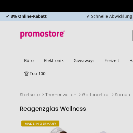
✔
3% Online-Rabatt
✔ Schnelle Abwicklung
Büro
Elektronik
Giveaways
Freizeit
H
🏆 Top 100
Startseite
Themenwelten
Gartenartikel
Samen
Reagenzglas Wellness
Zum
Zum
MADE IN GERMANY
Ende
Anfang
der
der