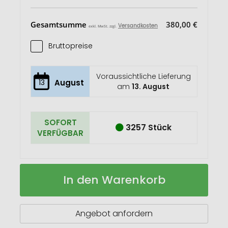
Gesamtsumme
380,00 €
Versandkosten
exkl. MwSt. zzgl.
Bruttopreise
Voraussichtliche Lieferung
13
August
am
13. August
SOFORT
3257 Stück
VERFÜGBAR
Quietsche-
Auf
In den Warenkorb
Ente
Lager
Feuerwehr
Angebot anfordern