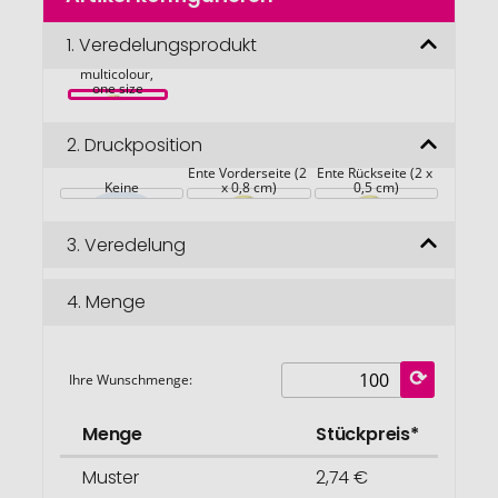
der
Bildgalerie
1.
Veredelungsprodukt
Quietsche-Ente 
Feuerwehr, 
springen
multicolour, 
one size
2.
Druckposition
Ente Vorderseite (2 
Ente Rückseite (2 x 
Keine
x 0,8 cm)
0,5 cm)
3.
Veredelung
4.
Menge
Ihre Wunschmenge:
Menge
Stückpreis*
Muster
2,74 €