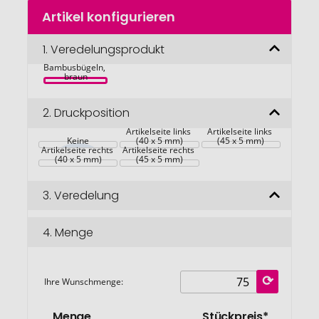
Zum
Artikel konfigurieren
Anfang
Prism 
der
Sonnenbrille 
Bildgalerie
1.
Veredelungsprodukt
aus RCS rec. 
Kunststoff mit 
springen
Bambusbügeln, 
braun
2.
Druckposition
Artikelseite links 
Artikelseite links 
Keine
(40 x 5 mm)
(45 x 5 mm)
Artikelseite rechts 
Artikelseite rechts 
(40 x 5 mm)
(45 x 5 mm)
3.
Veredelung
4.
Menge
Ihre Wunschmenge:
Menge
Stückpreis*