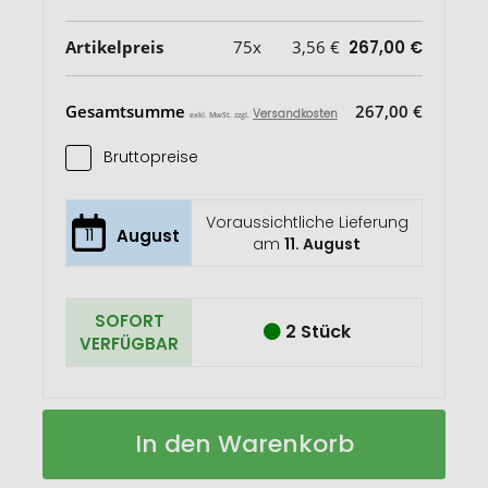
Artikelpreis
75x
3,56 €
267,00 €
Gesamtsumme
267,00 €
Versandkosten
exkl. MwSt. zzgl.
Bruttopreise
Voraussichtliche Lieferung
11
August
am
11. August
SOFORT
2 Stück
VERFÜGBAR
Prism
Auf
In den Warenkorb
Sonnenbrille
Lager
aus
RCS