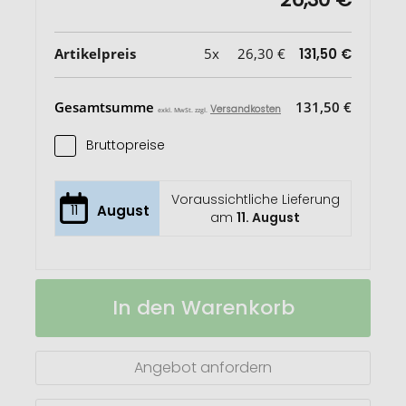
Artikelpreis
5x
26,30 €
131,50 €
Gesamtsumme
131,50 €
Versandkosten
exkl. MwSt. zzgl.
Bruttopreise
Voraussichtliche Lieferung
11
August
am
11. August
POWERNOTY
Auf
In den Warenkorb
DIN
Lager
A5
Portfolio
&
Angebot anfordern
Powerbank