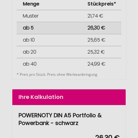
Menge
Stückpreis*
Muster
21,74 €
ab 5
26,30 €
ab 10
25,65 €
ab 20
25,32 €
ab 40
24,99 €
* Preis pro Stück. Preis ohne Werbeanbringung
Ihre Kalkulation
POWERNOTY DIN A5 Portfolio &
Powerbank - schwarz
26,30 €