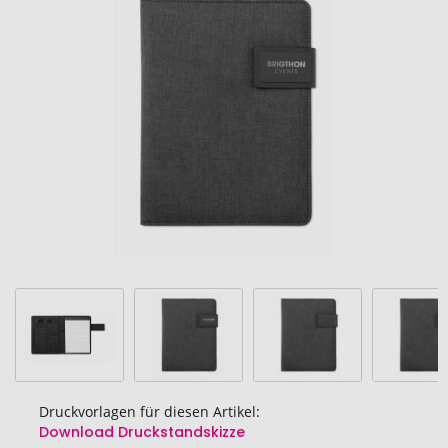
Ende
der
Bildgalerie
springen
Druckvorlagen für diesen Artikel:
Download Druckstandskizze