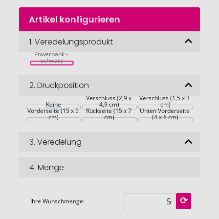
Zum
Artikel konfigurieren
Anfang
der
POWERNOTY 
Bildgalerie
1.
Veredelungsprodukt
DIN A5 
Portfolio & 
springen
Powerbank - 
schwarz
2.
Druckposition
Verschluss (2,9 x 
Verschluss (1,5 x 3 
Keine
4,9 cm)
cm)
Vorderseite (15 x 5 
Rückseite (15 x 7 
Unten Vorderseite 
cm)
cm)
(4 x 6 cm)
3.
Veredelung
4.
Menge
Ihre Wunschmenge: