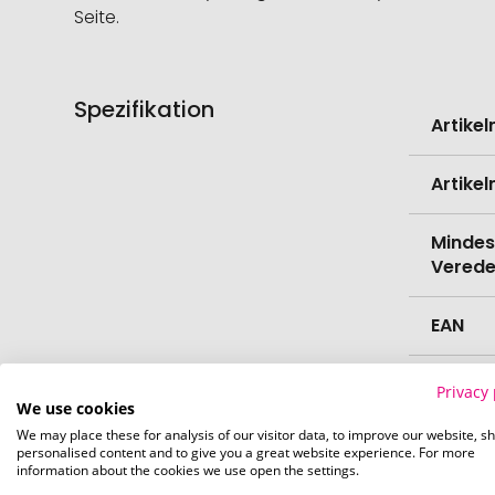
Seite.
Spezifikation
Weitere
Artike
Informati
Artike
Mindes
Verede
EAN
Farbe
Privacy 
We use cookies
We may place these for analysis of our visitor data, to improve our website, s
Länge
personalised content and to give you a great website experience. For more
information about the cookies we use open the settings.