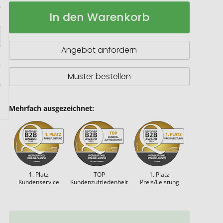
Polyester
Auf
In den Warenkorb
Gymbag
Lager
mit
Kühlfunktion
Angebot anfordern
Muster bestellen
Mehrfach ausgezeichnet:
1. Platz
TOP
1. Platz
Kundenservice
Kundenzufriedenheit
Preis/Leistung