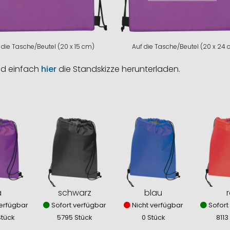
 die Tasche/Beutel (20 x 15 cm)
Auf die Tasche/Beutel (20 x 24
nd einfach
hier
die Standskizze herunterladen.
a
schwarz
blau
r
erfügbar
Sofort verfügbar
Nicht verfügbar
Sofort
Stück
5795 Stück
0 Stück
8113