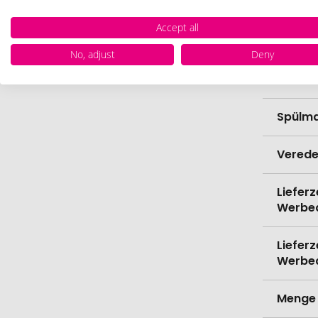
Breite
Accept all
Höhe
No, adjust
Deny
Bio-Pr
Spülma
Verede
Lieferz
Werbe
Lieferz
Werbe
Menge 