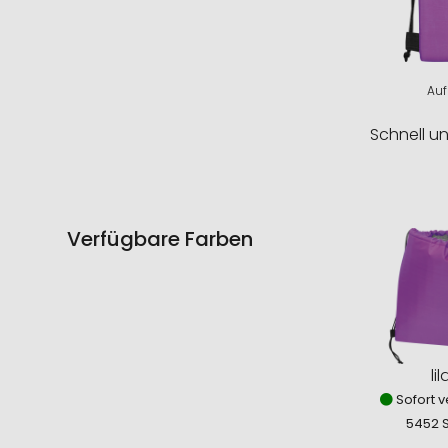
Auf
Schnell u
Verfügbare Farben
lil
Sofort v
5452 