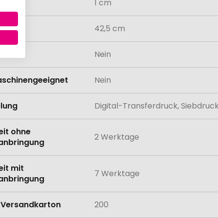
1 cm
42,5 cm
odukt
Nein
schinengeeignet
Nein
lung
Digital-Transferdruck, Siebdruc
eit ohne
2 Werktage
anbringung
eit mit
7 Werktage
anbringung
Versandkarton
200