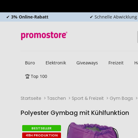
✔
3% Online-Rabatt
✔ Schnelle Abwicklung
Büro
Elektronik
Giveaways
Freizeit
H
🏆 Top 100
Startseite
Taschen
Sport & Freizeit
Gym Bags
Polyester Gymbag mit Kühlfunktion
Zum
Zum
BESTSELLER
Ende
Anfang
48H PRODUKTION
der
der