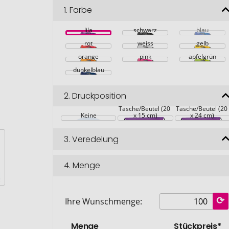
1.
Farbe
lila
schwarz
blau
rot
weiss
gelb
orange
pink
apfelgrün
dunkelblau
2.
Druckposition
Auf die 
Auf die 
Tasche/Beutel (20 
Tasche/Beutel (20 
Keine
x 15 cm)
x 24 cm)
3.
Veredelung
4.
Menge
Ihre Wunschmenge:
Menge
Stückpreis*