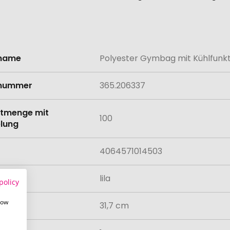
lname
Polyester Gymbag mit Kühlfunktio
onen
lnummer
365.206337
tmenge mit
100
lung
4064571014503
lila
policy
how
31,7 cm