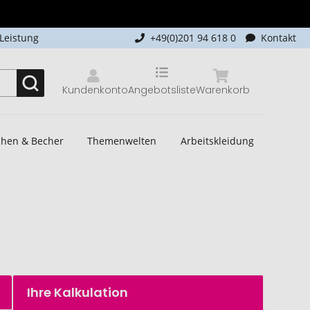
-Leistung
+49(0)201 94 618 0
Kontakt
Kundenkonto
Angebotsliste
Warenkorb
schen & Becher
Themenwelten
Arbeitskleidung
Ihre Kalkulation