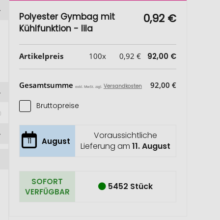
Polyester Gymbag mit
0,92 €
Kühlfunktion - lila
Artikelpreis
100x
0,92 €
92,00 €
Gesamtsumme
92,00 €
Versandkosten
exkl. MwSt. zzgl.
Bruttopreise
Voraussichtliche
11
August
Lieferung am
11. August
SOFORT
5452 Stück
VERFÜGBAR