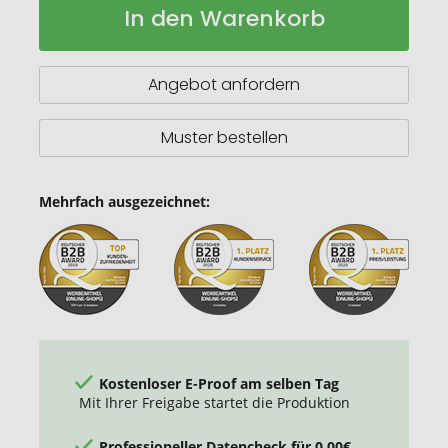
In den Warenkorb
A5
Lager
Notizbuch,
liniert
Angebot anfordern
Muster bestellen
Mehrfach ausgezeichnet:
Kostenloser E-Proof am selben Tag
Mit Ihrer Freigabe startet die Produktion
Professioneller Datencheck für 0,00€