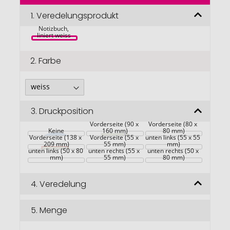
der
Bildgalerie
1.
Veredelungsprodukt
Polar A5 
springen
Notizbuch, 
liniert weiss 
2.
Farbe
3.
Druckposition
Vorderseite (90 x 
Vorderseite (80 x 
Keine
160 mm)
80 mm)
Vorderseite (138 x 
Vorderseite (55 x 
unten links (55 x 55 
209 mm)
55 mm)
mm)
unten links (50 x 80 
unten rechts (55 x 
unten rechts (50 x 
mm)
55 mm)
80 mm)
4.
Veredelung
5.
Menge