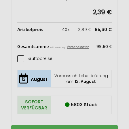
2,39 €
Artikelpreis
40x
2,39 €
95,60 €
Gesamtsumme
95,60 €
Versandkosten
exkl. MwSt. zzgl.
Bruttopreise
Voraussichtliche Lieferung
12
August
am
12. August
SOFORT
5803 Stück
VERFÜGBAR
Polar
Auf