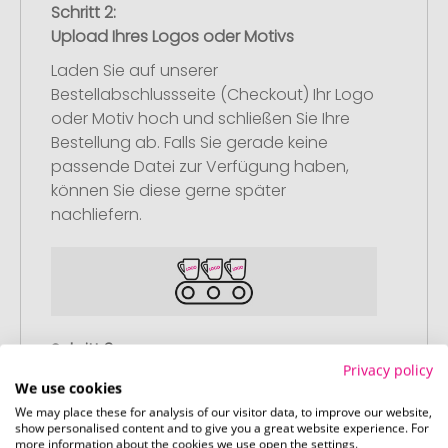
Schritt 2:
Upload Ihres Logos oder Motivs
Laden Sie auf unserer
Bestellabschlussseite (Checkout) Ihr Logo
oder Motiv hoch und schließen Sie Ihre
Bestellung ab. Falls Sie gerade keine
passende Datei zur Verfügung haben,
können Sie diese gerne später
nachliefern.
Schritt 3:
Privacy policy
Artikelvorschau und Freigabe
We use cookies
Sie erhalten von uns eine kostenlose
We may place these for analysis of our visitor data, to improve our website,
show personalised content and to give you a great website experience. For
Druckvorschau mit Ihrem Design. Sobald
more information about the cookies we use open the settings.