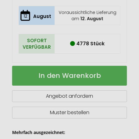
Voraussichtliche Lieferung
12
August
am
12. August
SOFORT
4778 Stück
VERFÜGBAR
Plüschtier
Auf
In den Warenkorb
Elefant
Lager
Angebot anfordern
Muster bestellen
Mehrfach ausgezeichnet: