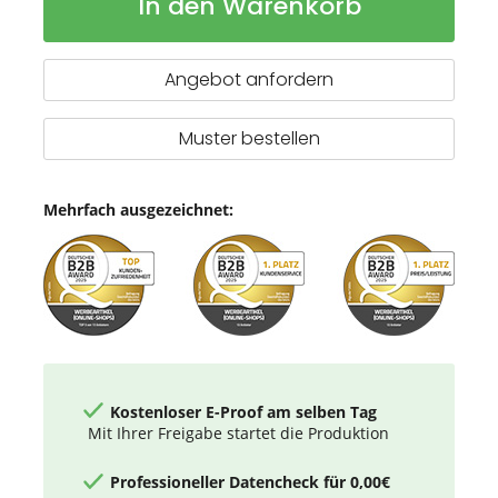
In den Warenkorb
ultraleichtes
Lager
und
schnell
trocknendes
Angebot anfordern
Handtuch
aus
rPET
Muster bestellen
Mehrfach ausgezeichnet:
Kostenloser E-Proof am selben Tag
Mit Ihrer Freigabe startet die Produktion
Professioneller Datencheck für 0,00€