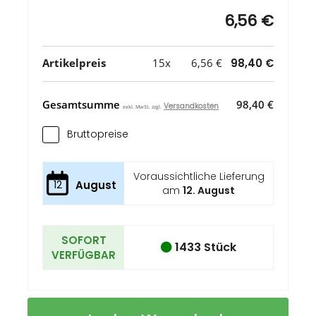
6,56 €
Artikelpreis
15x
6,56 €
98,40 €
Gesamtsumme
98,40 €
Versandkosten
exkl. MwSt. zzgl.
Bruttopreise
Voraussichtliche Lieferung
12
August
am
12. August
SOFORT
1433 Stück
VERFÜGBAR
Pieter
Auf