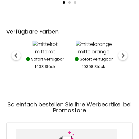
Verfügbare Farben
mittelrot
mittelorange
mit
Sofort verfügbar
Sofort verfügbar
Sofor
1433 Stück
10398 Stück
714
So einfach bestellen Sie Ihre Werbeartikel bei
Promostore