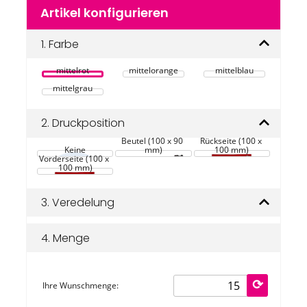
Zum
Artikel konfigurieren
Anfang
der
Bildgalerie
1.
Farbe
springen
mittelrot
mittelorange
mittelblau
mittelgrau
2.
Druckposition
Beutel (100 x 90 
Rückseite (100 x 
Keine
mm)
100 mm)
Vorderseite (100 x 
100 mm)
3.
Veredelung
4.
Menge
Ihre Wunschmenge: