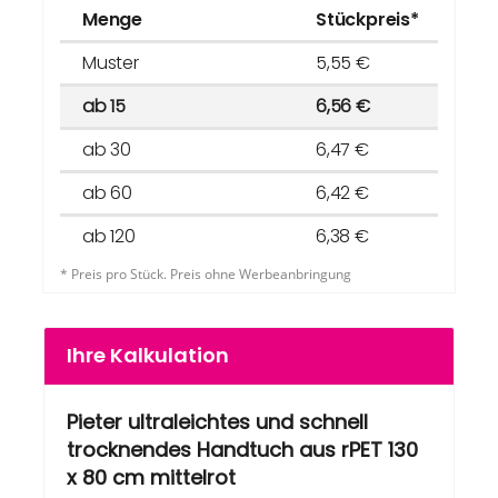
Menge
Stückpreis*
Muster
5,55 €
ab 15
6,56 €
ab 30
6,47 €
ab 60
6,42 €
ab 120
6,38 €
* Preis pro Stück. Preis ohne Werbeanbringung
Ihre Kalkulation
Pieter ultraleichtes und schnell
trocknendes Handtuch aus rPET 130
x 80 cm mittelrot