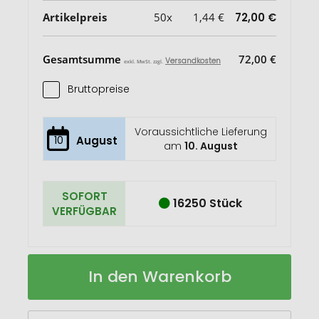
Artikelpreis
50x
1,44 €
72,00 €
Gesamtsumme
72,00 €
Versandkosten
exkl. MwSt. zzgl.
Bruttopreise
Voraussichtliche Lieferung
10
August
am
10. August
SOFORT
16250 Stück
VERFÜGBAR
Fächer
Auf
In den Warenkorb
Lager