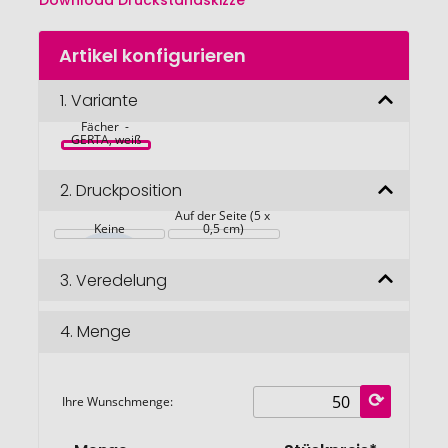
Download Druckstandskizze
Zum
Artikel konfigurieren
Anfang
der
Bildgalerie
1.
Variante
springen
Fächer  - 
GERTA, weiß
2.
Druckposition
Auf der Seite (5 x 
Keine
0,5 cm)
3.
Veredelung
4.
Menge
Ihre Wunschmenge: