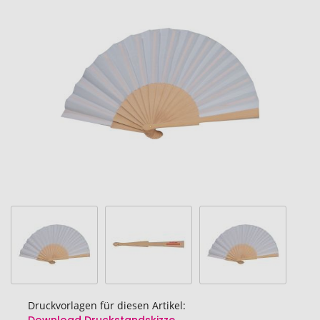
Ende
der
Bildgalerie
springen
Druckvorlagen für diesen Artikel: