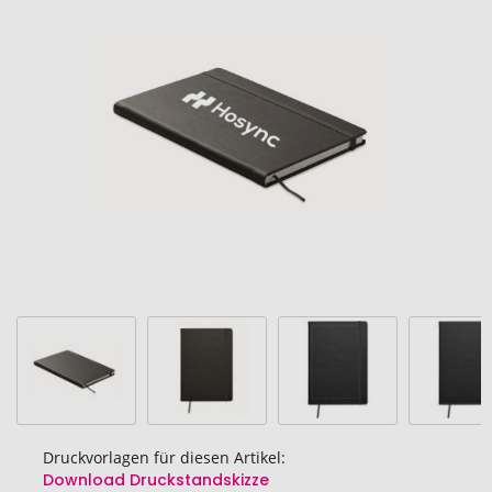
Ende
der
Bildgalerie
springen
Druckvorlagen für diesen Artikel:
Download Druckstandskizze