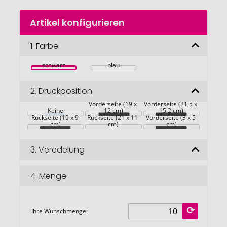
Zum
Artikel konfigurieren
Anfang
der
Bildgalerie
1.
Farbe
springen
schwarz
blau
2.
Druckposition
Vorderseite (19 x 
Vorderseite (21,5 x 
Keine
12 cm)
15,2 cm)
Rückseite (19 x 9 
Rückseite (21 x 11 
Vorderseite (3 x 5 
cm)
cm)
cm)
3.
Veredelung
4.
Menge
Ihre Wunschmenge: