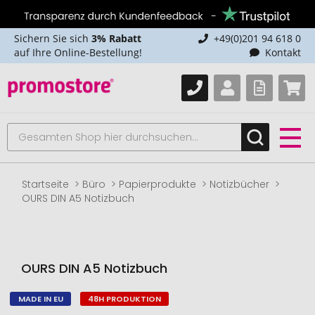
Sichern Sie sich
3% Rabatt
+49(0)201 94 618 0
auf Ihre Online-Bestellung!
Kontakt
Startseite
Büro
Papierprodukte
Notizbücher
OURS DIN A5 Notizbuch
OURS DIN A5 Notizbuch
MADE IN EU
48H PRODUKTION
Zum