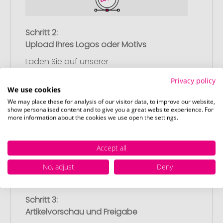
Schritt 2:
Upload Ihres Logos oder Motivs
Laden Sie auf unserer
Bestellabschlussseite (Checkout) Ihr Logo
Privacy policy
oder Motiv hoch und schließen Sie Ihre
We use cookies
Bestellung ab. Falls Sie gerade keine
We may place these for analysis of our visitor data, to improve our website,
passende Datei zur Verfügung haben,
show personalised content and to give you a great website experience. For
more information about the cookies we use open the settings.
können Sie diese gerne später
nachliefern.
Accept all
No, adjust
Deny
Schritt 3:
Artikelvorschau und Freigabe