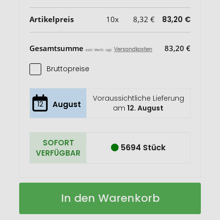
Artikelpreis
10x
8,32 €
83,20 €
Gesamtsumme
83,20 €
Versandkosten
exkl. MwSt. zzgl.
Bruttopreise
Voraussichtliche Lieferung
12
August
am
12. August
SOFORT
5694 Stück
VERFÜGBAR
OURS
Auf
In den Warenkorb
DIN
Lager
A5
Notizbuch