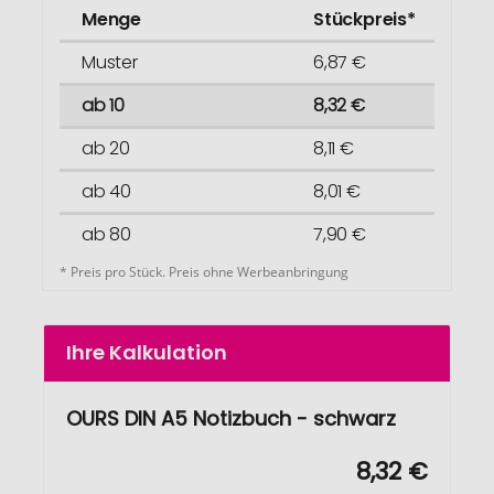
Menge
Stückpreis*
Muster
6,87 €
ab 10
8,32 €
ab 20
8,11 €
ab 40
8,01 €
ab 80
7,90 €
* Preis pro Stück. Preis ohne Werbeanbringung
Ihre Kalkulation
OURS DIN A5 Notizbuch - schwarz
8,32 €