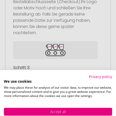
Bestellabschlussseite (Checkout) Ihr Logo
oder Motiv hoch und schließen Sie Ihre
Bestellung ab. Falls Sie gerade keine
passende Datei zur Verfügung haben,
können Sie diese gerne später
nachliefern.
Schritt 3:
Artikelvorschau und Freigabe
Privacy policy
We use cookies
Sie erhalten von uns eine kostenlose
We may place these for analysis of our visitor data, to improve our website,
Druckvorschau mit Ihrem Design. Sobald
show personalised content and to give you a great website experience. For
Sie diese freigeben, starten wir
more information about the cookies we use open the settings.
umgehend mit der Produktion.
Accept all