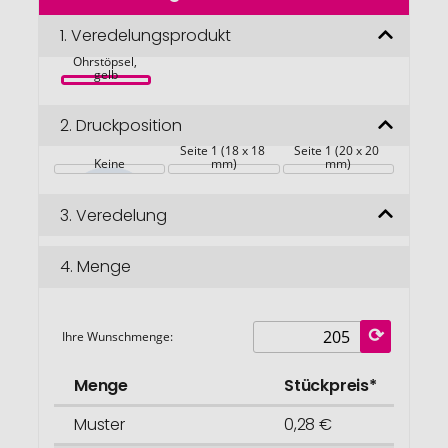
der
Bildgalerie
1.
Veredelungsprodukt
springen
Ohrstöpsel, 
gelb
2.
Druckposition
Seite 1 (18 x 18 
Seite 1 (20 x 20 
Keine
mm)
mm)
3.
Veredelung
4.
Menge
Ihre Wunschmenge:
Menge
Stückpreis*
Muster
0,28 €