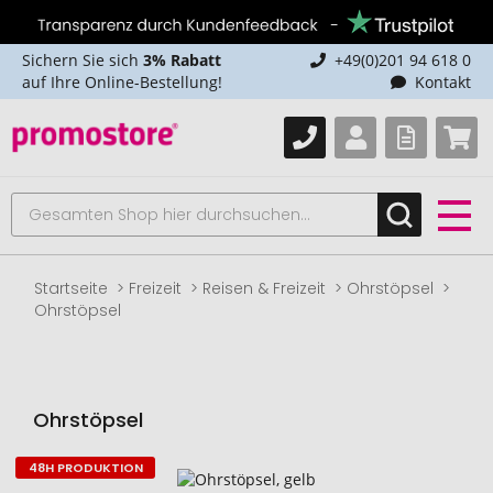
Sichern Sie sich
3% Rabatt
+49(0)201 94 618 0
auf Ihre Online-Bestellung!
Kontakt
Startseite
Freizeit
Reisen & Freizeit
Ohrstöpsel
Ohrstöpsel
Ohrstöpsel
48H PRODUKTION
Zum