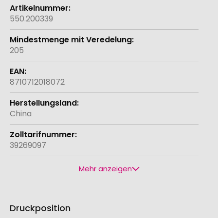
550.200339
205
8710712018072
China
39269097
Mehr anzeigen
Druckposition