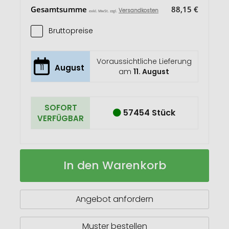
Gesamtsumme
88,15 €
Versandkosten
exkl. MwSt. zzgl.
Bruttopreise
Voraussichtliche Lieferung
11
August
am
11. August
SOFORT
57454 Stück
VERFÜGBAR
Ohrstöpsel
Auf
In den Warenkorb
Lager
Angebot anfordern
Muster bestellen