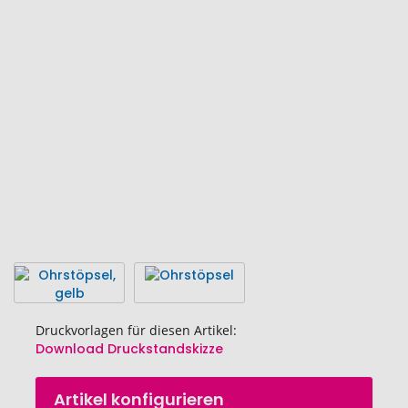
Ende
der
Bildgalerie
springen
Druckvorlagen für diesen Artikel:
Download Druckstandskizze
Zum
Artikel konfigurieren
Anfang