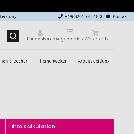
-Leistung
+49(0)201 94 618 0
Kontakt
Kundenkonto
Angebotsliste
Warenkorb
schen & Becher
Themenwelten
Arbeitskleidung
Ihre Kalkulation