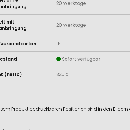
eit ohne
20 Werktage
anbringung
eit mit
20 Werktage
anbringung
Versandkarton
15
estand
Sofort verfügbar
t (netto)
320 g
esem Produkt bedruckbaren Positionen sind in den Bildern 