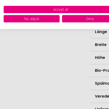
Farbe
Accept all
Materi
No, adjust
Deny
Länge
Breite
Höhe
Bio-Pr
Spülma
Verede