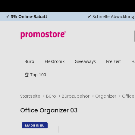
✔
3% Online-Rabatt
✔ Schnelle Abwicklung
Büro
Elektronik
Giveaways
Freizeit
H
🏆 Top 100
Startseite
Büro
Bürozubehör
Organizer
Offic
Office Organizer 03
Zum
Zum
MADE IN EU
Ende
Anfang
der
der