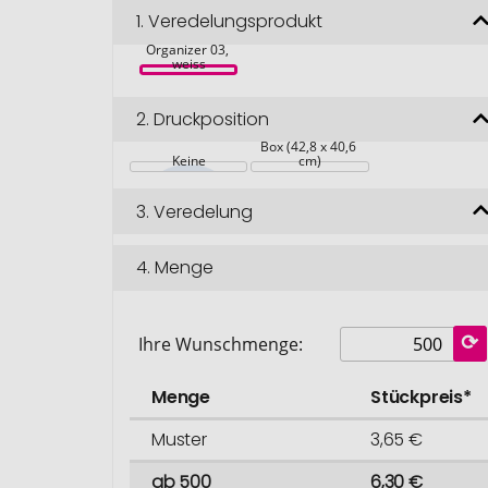
1.
Veredelungsprodukt
Office 
Organizer 03, 
weiss
2.
Druckposition
Box (42,8 x 40,6 
Keine
cm)
3.
Veredelung
4.
Menge
Ihre Wunschmenge:
Menge
Stückpreis*
Muster
3,65 €
ab 500
6,30 €