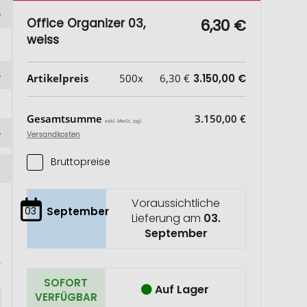
Office Organizer 03,
6,30 €
weiss
Artikelpreis
500x
6,30 €
3.150,00 €
Gesamtsumme
3.150,00 €
exkl. MwSt. zzgl.
Versandkosten
Bruttopreise
Voraussichtliche
03
September
Lieferung am
03.
September
SOFORT
Auf Lager
VERFÜGBAR