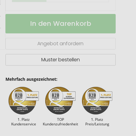
Office
Auf
In den Warenkorb
Organizer
Lager
03
Angebot anfordern
Muster bestellen
Mehrfach ausgezeichnet:
1. Platz
TOP
1. Platz
Kundenservice
Kundenzufriedenheit
Preis/Leistung