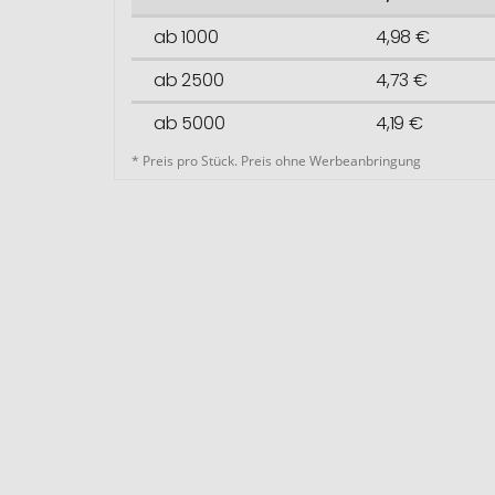
ab 1000
4,98 €
ab 2500
4,73 €
ab 5000
4,19 €
* Preis pro Stück. Preis ohne Werbeanbringung