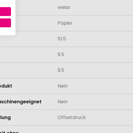
weiss
al
Papier
10.5
9.5
9.5
odukt
Nein
schinengeeignet
Nein
lung
Offsetdruck