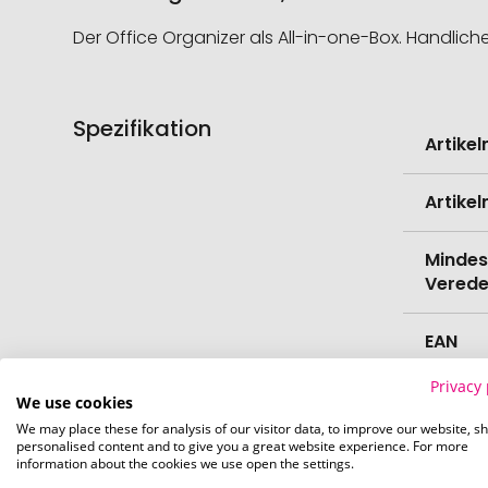
Der Office Organizer als All-in-one-Box. Handliche 
Spezifikation
Weitere
Artike
Informati
Artike
Mindes
Verede
EAN
Privacy 
Herste
We use cookies
We may place these for analysis of our visitor data, to improve our website, s
personalised content and to give you a great website experience. For more
Zollta
information about the cookies we use open the settings.