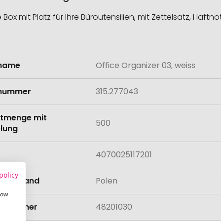
Box mit Platz für Ihre Büroutensilien, mit Zettelsatz, Haftno
lname
Office Organizer 03, weiss
onen
lnummer
315.277043
tmenge mit
500
lung
4070025117201
policy
llungsland
Polen
how
rifnummer
48201030