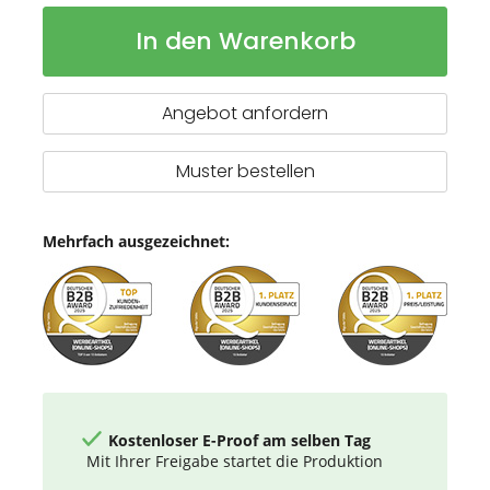
Odessa
Auf
In den Warenkorb
220
Lager
g/m²
recycelte
Baumwoll
Angebot anfordern
Tragetasche
13L
Muster bestellen
Mehrfach ausgezeichnet:
Kostenloser E-Proof am selben Tag
Mit Ihrer Freigabe startet die Produktion