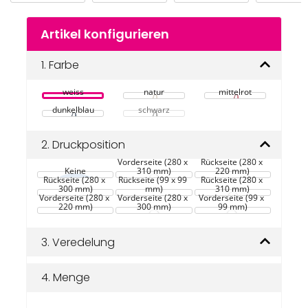
Zum
Artikel konfigurieren
Anfang
der
Bildgalerie
1.
Farbe
springen
weiss
natur
mittelrot
dunkelblau
schwarz
2.
Druckposition
Vorderseite (280 x 
Rückseite (280 x 
Keine
310 mm)
220 mm)
Rückseite (280 x 
Rückseite (99 x 99 
Rückseite (280 x 
300 mm)
mm)
310 mm)
Vorderseite (280 x 
Vorderseite (280 x 
Vorderseite (99 x 
220 mm)
300 mm)
99 mm)
3.
Veredelung
4.
Menge