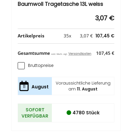
Baumwoll Tragetasche 13L weiss
3,07 €
Artikelpreis
35x
3,07 €
107,45 €
Gesamtsumme
107,45 €
Versandkosten
exkl. MwSt. zzgl.
Bruttopreise
Voraussichtliche Lieferung
11
August
am
11. August
SOFORT
4780 Stück
VERFÜGBAR