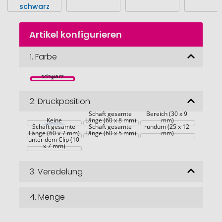
Zum
Artikel konfigurieren
Anfang
der
Bildgalerie
1.
Farbe
springen
schwarz
2.
Druckposition
Schaft breitester 
Schaft gesamte 
Bereich (30 x 9 
Keine
Länge (60 x 8 mm)
mm)
Schaft gesamte 
Schaft gesamte 
rundum (25 x 12 
Länge (60 x 7 mm)
Länge (60 x 5 mm)
mm)
unter dem Clip (10 
x 7 mm)
3.
Veredelung
4.
Menge