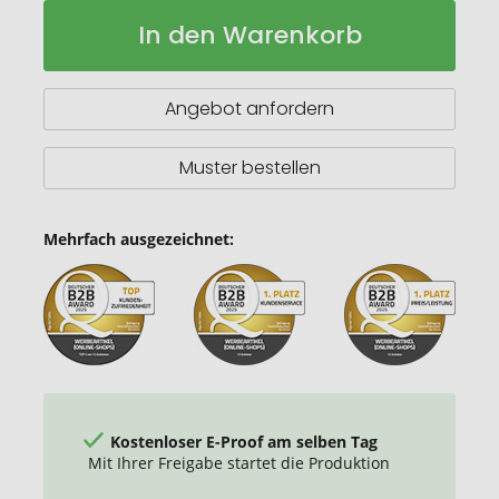
Nash
Auf
In den Warenkorb
Stylus
Lager
bunter
Kugelschreiber
mit
Angebot anfordern
schwarzem
Griff
Muster bestellen
Mehrfach ausgezeichnet:
Kostenloser E-Proof am selben Tag
Mit Ihrer Freigabe startet die Produktion