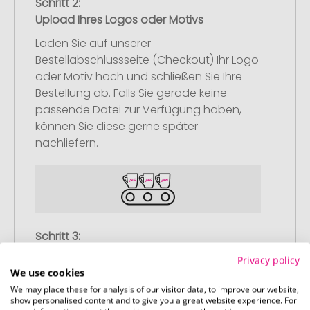
Schritt 2:
Upload Ihres Logos oder Motivs
Laden Sie auf unserer
Bestellabschlussseite (Checkout) Ihr Logo
oder Motiv hoch und schließen Sie Ihre
Bestellung ab. Falls Sie gerade keine
passende Datei zur Verfügung haben,
können Sie diese gerne später
nachliefern.
Schritt 3:
Artikelvorschau und Freigabe
Privacy policy
We use cookies
Sie erhalten von uns eine kostenlose
We may place these for analysis of our visitor data, to improve our website,
Druckvorschau mit Ihrem Design. Sobald
show personalised content and to give you a great website experience. For
Sie diese freigeben, starten wir