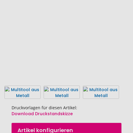
Ende
der
Bildgalerie
springen
Druckvorlagen für diesen Artikel:
Download Druckstandskizze
Zum
Artikel konfigurieren
Anfang