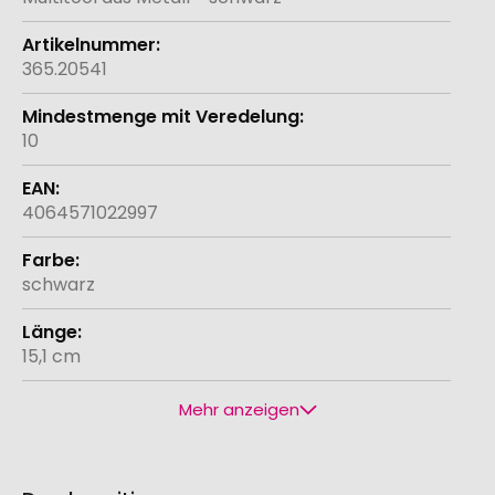
365.20541
10
4064571022997
schwarz
15,1 cm
Mehr anzeigen