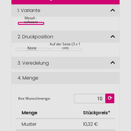
der
Bildgalerie
1.
Variante
Multitool aus 
springen
Metall - 
schwarz
2.
Druckposition
Auf der Seite (3 x 1 
Keine
cm)
3.
Veredelung
4.
Menge
Ihre Wunschmenge:
Menge
Stückpreis*
Muster
10,32 €