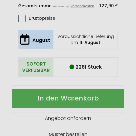
Gesamtsumme
127,90 €
Versandkosten
exkl. MwSt. zzgl.
Bruttopreise
Voraussichtliche Lieferung
11
August
am
11. August
SOFORT
2281 Stück
VERFÜGBAR
Multitool
Auf
In den Warenkorb
aus
Lager
Metall
Angebot anfordern
Muster bestellen