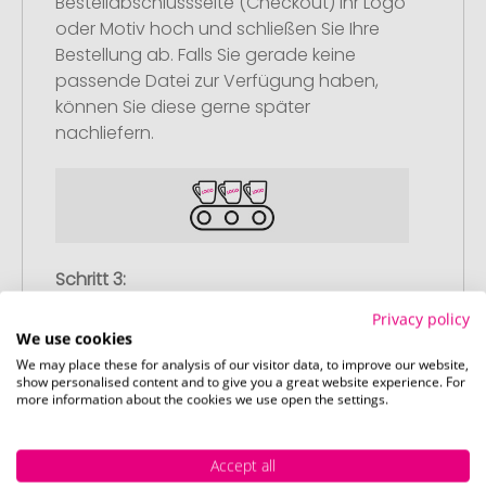
Bestellabschlussseite (Checkout) Ihr Logo
oder Motiv hoch und schließen Sie Ihre
Bestellung ab. Falls Sie gerade keine
passende Datei zur Verfügung haben,
können Sie diese gerne später
nachliefern.
Schritt 3:
Artikelvorschau und Freigabe
Privacy policy
We use cookies
Sie erhalten von uns eine kostenlose
We may place these for analysis of our visitor data, to improve our website,
Druckvorschau mit Ihrem Design. Sobald
show personalised content and to give you a great website experience. For
Sie diese freigeben, starten wir
more information about the cookies we use open the settings.
umgehend mit der Produktion.
Accept all