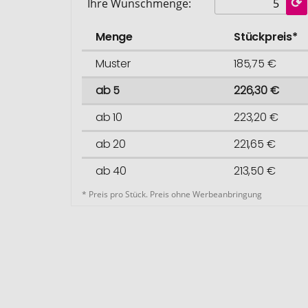
Ihre Wunschmenge:
Menge
Stückpreis*
Muster
185,75 €
ab 5
226,30 €
ab 10
223,20 €
ab 20
221,65 €
ab 40
213,50 €
* Preis pro Stück. Preis ohne Werbeanbringung