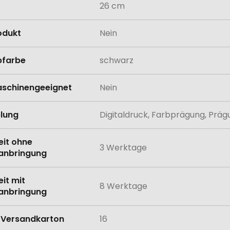
26 cm
odukt
Nein
bfarbe
schwarz
schinengeeignet
Nein
lung
Digitaldruck, Farbprägung, Präg
eit ohne
3 Werktage
anbringung
eit mit
8 Werktage
anbringung
Versandkarton
16