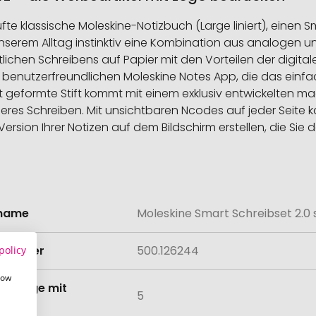
fte klassische Moleskine-Notizbuch (Large liniert), einen 
n unserem Alltag instinktiv eine Kombination aus analogen
chen Schreibens auf Papier mit den Vorteilen der digitale
er benutzerfreundlichen Moleskine Notes App, die das einfa
geformte Stift kommt mit einem exklusiv entwickelten mag
eres Schreiben. Mit unsichtbaren Ncodes auf jeder Seite 
rsion Ihrer Notizen auf dem Bildschirm erstellen, die Sie d
lname
Moleskine Smart Schreibset 2.0
onen
lnummer
500.126244
policy
how
tmenge mit
5
lung