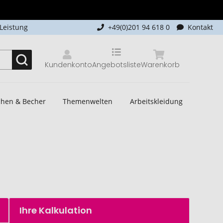
-Leistung
+49(0)201 94 618 0
Kontakt
Kundenkonto
Angebotsliste
Warenkorb
schen & Becher
Themenwelten
Arbeitskleidung
Ihre Kalkulation