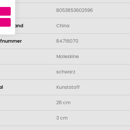
8053853602596
llungsland
China
rifnummer
84716070
Moleskine
schwarz
al
Kunststoff
26 cm
3 cm