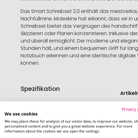
Das Smart Schreibset 2.0 enthält das meistverkau
Nachfüllmine. Moleskine hat erkannt, dass wir i
Schreibset bietet das Vergnügen des handschriftli
Skizzieren oder Planen konzentrieren. Inklusive d
und überall ermöglicht. Der moderne und elegant 
Stunden hält, und einem bequemen Griff für läng
Notizbuch erkennen und eine identische digitale Ve
können.
Spezifikation
Weitere
Artike
Informati
Artike
Privacy 
We use cookies
We may place these for analysis of our visitor data, to improve our website, s
Mindes
personalised content and to give you a great website experience. For more
information about the cookies we use open the settings.
Verede