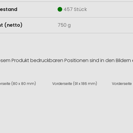
estand
457 Stück
t (netto)
750 g
esem Produkt bedruckbaren Positionen sind in den Bildern 
erseite (80 x 80 mm)
Vorderseite (91 x 186 mm)
Vorderseite