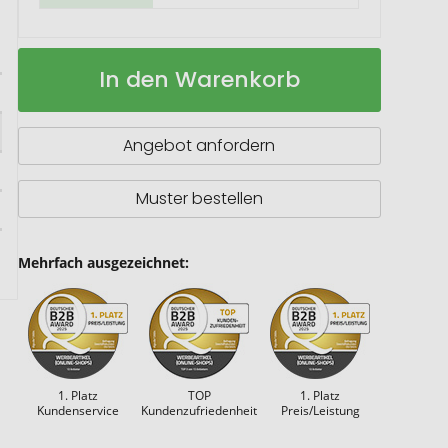
Moleskine
Auf
In den Warenkorb
Smart
Lager
Schreibset
2.0
Angebot anfordern
Muster bestellen
Mehrfach ausgezeichnet:
1. Platz
TOP
1. Platz
Kundenservice
Kundenzufriedenheit
Preis/Leistung