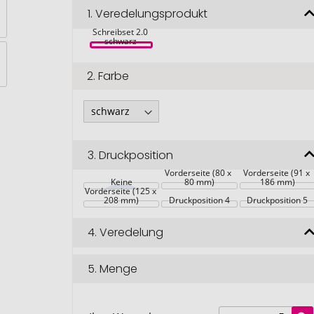
1.
Veredelungsprodukt
Moleskine 
Smart 
Schreibset 2.0 
schwarz 
2.
Farbe
3.
Druckposition
Vorderseite (80 x 
Vorderseite (91 x 
Keine
80 mm)
186 mm)
Vorderseite (125 x 
208 mm)
Druckposition 4
Druckposition 5
4.
Veredelung
5.
Menge