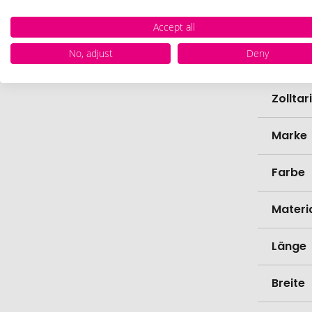
EAN
Accept all
No, adjust
Deny
Herste
Zollta
Marke
Farbe
Materi
Länge
Breite