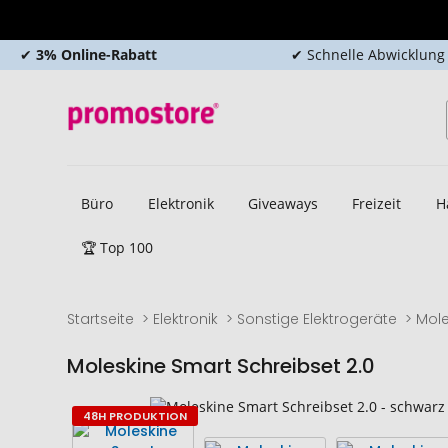
✔
3% Online-Rabatt
✔ Schnelle Abwicklung
Büro
Elektronik
Giveaways
Freizeit
H
🏆 Top 100
Startseite
Elektronik
Sonstige Elektrogeräte
Mole
Moleskine Smart Schreibset 2.0
Zum
Zum
48H PRODUKTION
Ende
Anfang
der
der