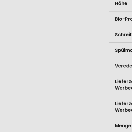
Höhe
Bio-Pr
Schrei
Spülma
Verede
Lieferz
Werbe
Lieferz
Werbe
Menge 