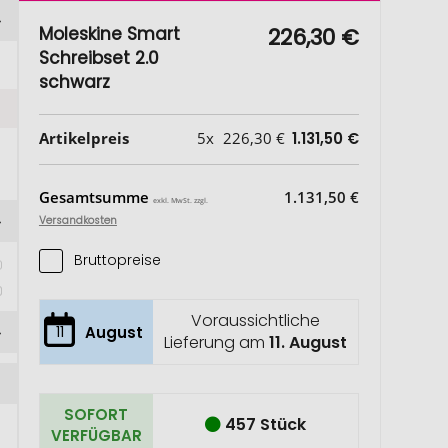
Moleskine Smart
226,30 €
Schreibset 2.0
schwarz
Artikelpreis
5x
226,30 €
1.131,50 €
Gesamtsumme
1.131,50 €
exkl. MwSt. zzgl.
Versandkosten
Bruttopreise
Voraussichtliche
11
August
Lieferung am
11. August
SOFORT
457 Stück
VERFÜGBAR