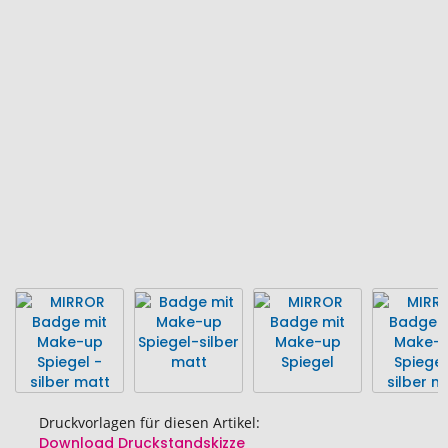
Ende
der
Bildgalerie
springen
Druckvorlagen für diesen Artikel:
Download Druckstandskizze