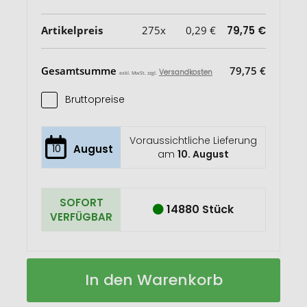
Artikelpreis
275x
0,29 €
79,75 €
Gesamtsumme
79,75 €
Versandkosten
exkl. MwSt. zzgl.
Bruttopreise
Voraussichtliche Lieferung
10
August
am
10. August
SOFORT
14880 Stück
VERFÜGBAR
MIRROR
Auf
In den Warenkorb
Badge
Lager
mit
Make-