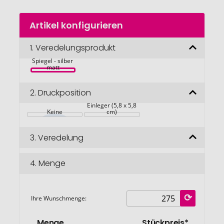
Zum
Artikel konfigurieren
Anfang
der
Bildgalerie
1.
Veredelungsprodukt
MIRROR Badge 
mit Make-up 
springen
Spiegel - silber 
matt
2.
Druckposition
 Einleger (5,8 x 5,8 
Keine
cm)
3.
Veredelung
4.
Menge
Ihre Wunschmenge:
Menge
Stückpreis*