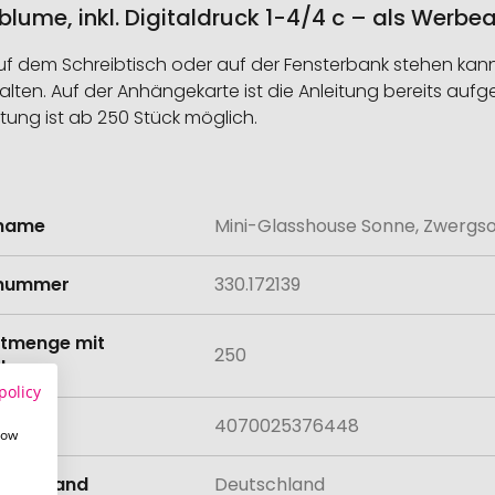
ume, inkl. Digitaldruck 1-4/4 c – als Werbea
 dem Schreibtisch oder auf der Fensterbank stehen kann.
n. Auf der Anhängekarte ist die Anleitung bereits aufgedr
tung ist ab 250 Stück möglich.
lname
Mini-Glasshouse Sonne, Zwergson
onen
lnummer
330.172139
tmenge mit
250
lung
policy
4070025376448
how
llungsland
Deutschland