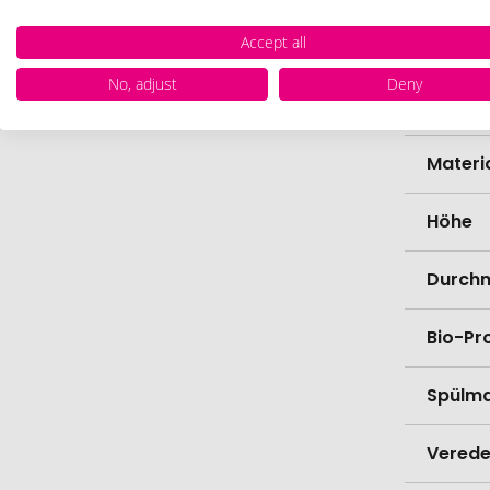
Accept all
Zollta
No, adjust
Deny
Farbe
Materi
Höhe
Durch
Bio-Pr
Spülma
Verede