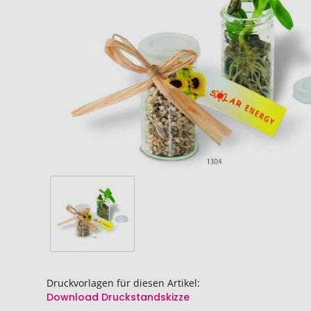
Bildgalerie
Bildgalerie
springen
springen
Druckvorlagen für diesen Artikel:
Download Druckstandskizze