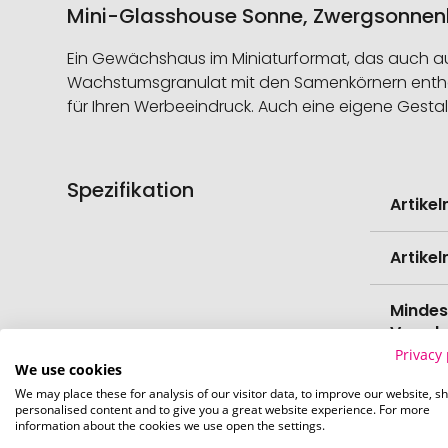
Mini-Glasshouse Sonne, Zwergsonnenbl
Ein Gewächshaus im Miniaturformat, das auch auf
Wachstumsgranulat mit den Samenkörnern enthalte
für Ihren Werbeeindruck. Auch eine eigene Gestal
Spezifikation
Weitere
Artike
Informati
Artike
Mindes
Verede
Privacy 
We use cookies
EAN
We may place these for analysis of our visitor data, to improve our website, s
personalised content and to give you a great website experience. For more
information about the cookies we use open the settings.
Herste