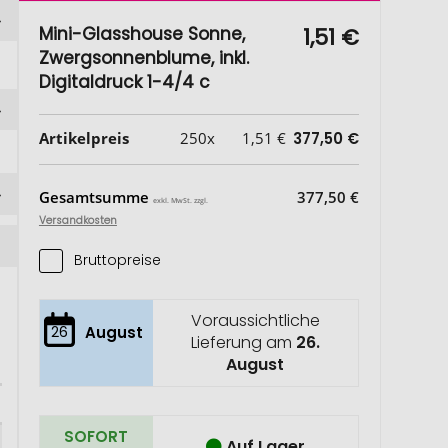
Mini-Glasshouse Sonne,
1,51 €
Zwergsonnenblume, inkl.
Digitaldruck 1-4/4 c
Artikelpreis
250x
1,51 €
377,50 €
Gesamtsumme
377,50 €
exkl. MwSt. zzgl.
Versandkosten
Bruttopreise
Voraussichtliche
26
August
Lieferung am
26.
August
SOFORT
Auf Lager