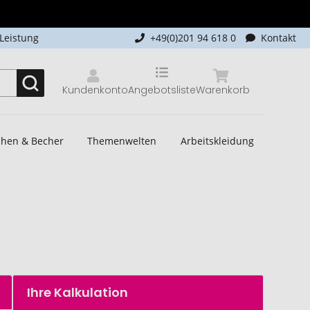
-Leistung
+49(0)201 94 618 0
Kontakt
Kundenkonto
Angebotsliste
Warenkorb
schen & Becher
Themenwelten
Arbeitskleidung
Ihre Kalkulation