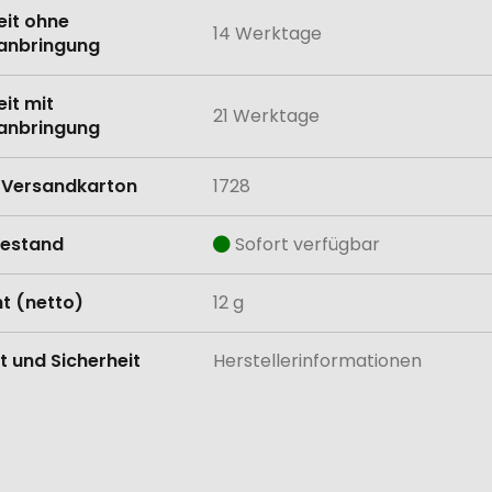
eit ohne
14 Werktage
anbringung
eit mit
21 Werktage
anbringung
Versandkarton
1728
estand
Sofort verfügbar
t (netto)
12 g
t und Sicherheit
Herstellerinformationen