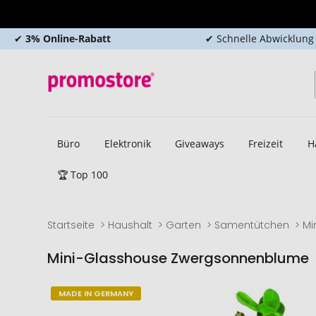
✔
3% Online-Rabatt
✔ Schnelle Abwicklung
Büro
Elektronik
Giveaways
Freizeit
H
🏆 Top 100
Startseite
Haushalt
Garten
Samentütchen
Mi
Mini-Glasshouse Zwergsonnenblume
Zum
Zum
MADE IN GERMANY
Ende
Anfang
der
der