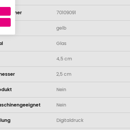
rifnummer
70109091
gelb
al
Glas
4,5 cm
messer
2,5 cm
odukt
Nein
schinengeeignet
Nein
lung
Digitaldruck