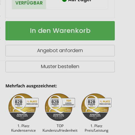
VERFÜGBAR
Mini-
Auf
In den Warenkorb
Glasshouse
Lager
Zwergsonnenblume
Angebot anfordern
Muster bestellen
Mehrfach ausgezeichnet:
1. Platz
TOP
1. Platz
Kundenservice
Kundenzufriedenheit
Preis/Leistung