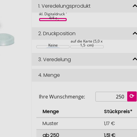
Mini-Glasshouse 
1.
Veredelungsprodukt
Sonne, 
Zwergsonnenblume, 
inkl. Digitaldruck 1-
4/4 c
2.
Druckposition
auf die Karte (5,0 x 
Keine
1,5  cm)
3.
Veredelung
4.
Menge
Ihre Wunschmenge:
Menge
Stückpreis*
Muster
1,17 €
ab 250
1,51 €