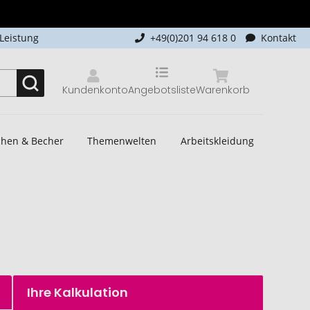
-Leistung
+49(0)201 94 618 0
Kontakt
Kundenkonto
Angebotsliste
Warenkorb
schen & Becher
Themenwelten
Arbeitskleidung
Ihre Kalkulation