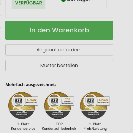
VERFÜGBAR
Mini
Auf
In den Warenkorb
Glasshouse
Lager
Weihnachtsbaum
Angebot anfordern
Muster bestellen
Mehrfach ausgezeichnet:
1. Platz
TOP
1. Platz
Kundenservice
Kundenzufriedenheit
Preis/Leistung