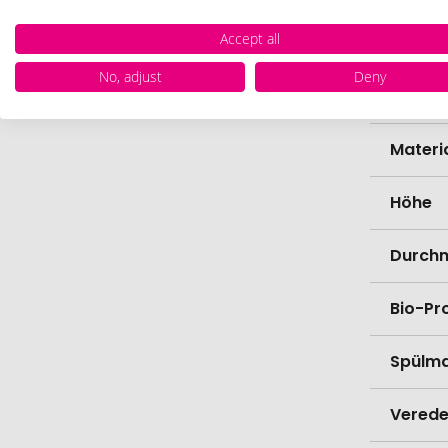
Accept all
Zollta
No, adjust
Deny
Farbe
Materi
Höhe
Durch
Bio-Pr
Spülma
Verede