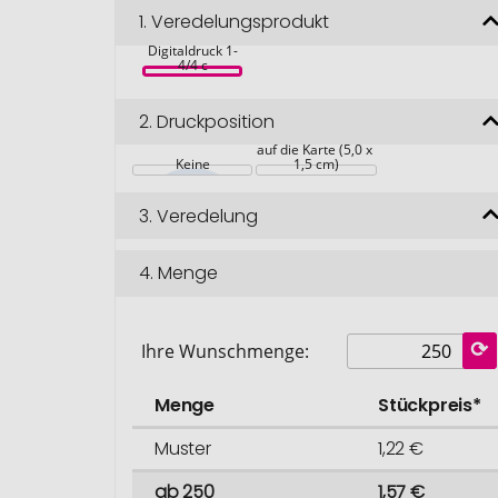
Glasshouse 
1.
Veredelungsprodukt
Fichte, Fichte, 
inkl. 
Digitaldruck 1-
4/4 c
2.
Druckposition
auf die Karte (5,0 x 
Keine
1,5 cm)
3.
Veredelung
4.
Menge
Ihre Wunschmenge:
Menge
Stückpreis*
Muster
1,22 €
ab 250
1,57 €