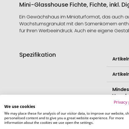
Mini-Glasshouse Fichte, Fichte, inkl. 
Ein Gewächshaus im Miniaturformat, das auch auf
Wachstumsgranulat mit den Samenkörnern enthalte
für Ihren Werbeeindruck. Auch eine eigene Gestal
Spezifikation
Weitere
Artike
Informati
Artike
Mindes
Verede
Privacy 
We use cookies
EAN
We may place these for analysis of our visitor data, to improve our website, s
personalised content and to give you a great website experience. For more
information about the cookies we use open the settings.
Herste