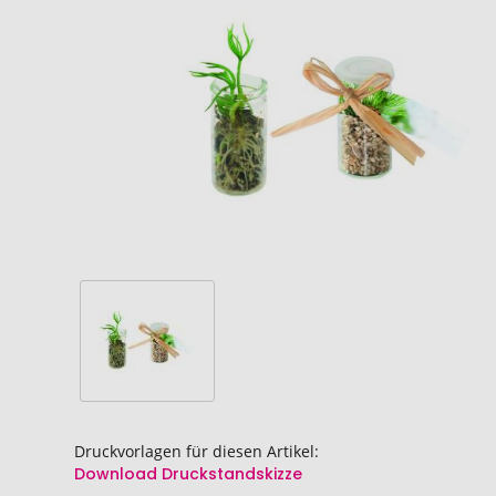
Bildgalerie
Bildgalerie
springen
springen
Druckvorlagen für diesen Artikel:
Download Druckstandskizze