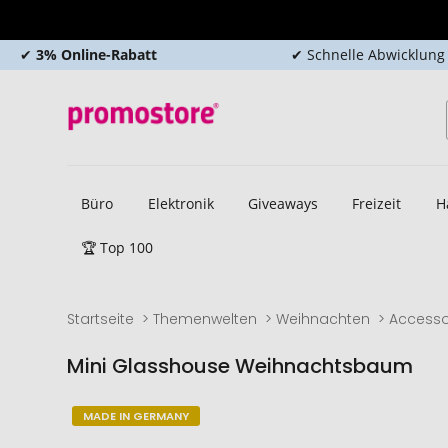
✔
3% Online-Rabatt
✔ Schnelle Abwicklung
Büro
Elektronik
Giveaways
Freizeit
H
🏆 Top 100
Startseite
Themenwelten
Weihnachten
Accesso
Mini Glasshouse Weihnachtsbaum
Zum
Zum
MADE IN GERMANY
Ende
Anfang
der
der