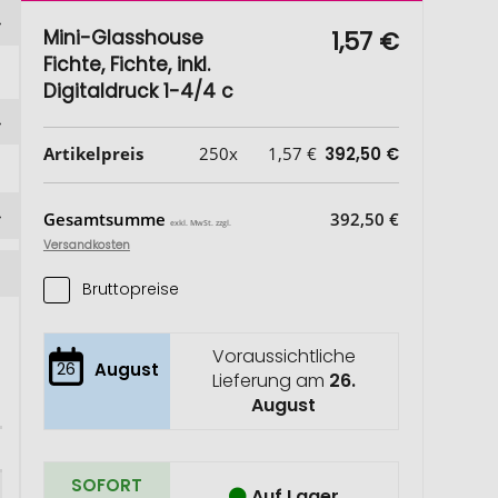
Mini-Glasshouse
1,57 €
Fichte, Fichte, inkl.
Digitaldruck 1-4/4 c
Artikelpreis
250x
1,57 €
392,50 €
Gesamtsumme
392,50 €
exkl. MwSt. zzgl.
Versandkosten
Bruttopreise
Voraussichtliche
26
August
Lieferung am
26.
August
SOFORT
Auf Lager