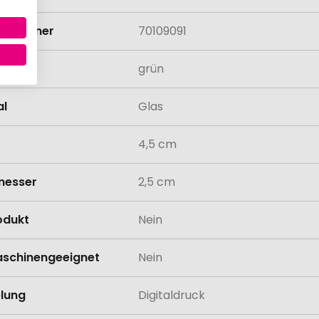
rifnummer
70109091
grün
al
Glas
4,5 cm
messer
2,5 cm
odukt
Nein
schinengeeignet
Nein
lung
Digitaldruck