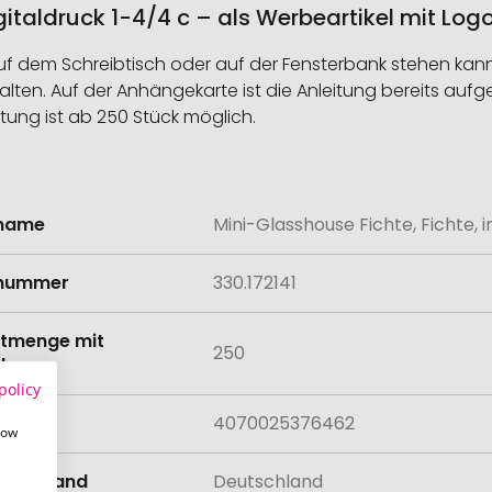
Digitaldruck 1-4/4 c – als Werbeartikel mit Lo
 dem Schreibtisch oder auf der Fensterbank stehen kann.
n. Auf der Anhängekarte ist die Anleitung bereits aufgedr
tung ist ab 250 Stück möglich.
lname
Mini-Glasshouse Fichte, Fichte, i
onen
lnummer
330.172141
tmenge mit
250
lung
policy
4070025376462
how
llungsland
Deutschland