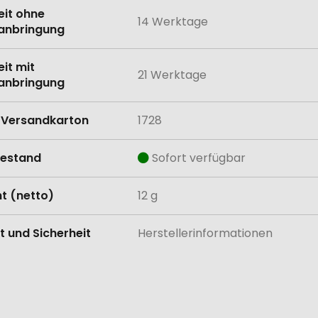
eit ohne
14 Werktage
anbringung
eit mit
21 Werktage
anbringung
Versandkarton
1728
estand
Sofort verfügbar
t (netto)
12 g
t und Sicherheit
Herstellerinformationen