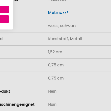
Metmaxx®
weiss, schwarz
al
Kunststoff, Metall
1,52 cm
0,75 cm
0,75 cm
odukt
Nein
schinengeeignet
Nein