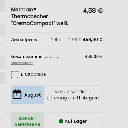
Metmaxx®
4,58 €
Thermobecher
"CremaCompact" weiß
Artikelpreis
100x
4,58 €
458,00 €
)
Gesamtsumme
458,00 €
exkl. MwSt. zzgl.
Versandkosten
Bruttopreise
Voraussichtliche
11
August
Lieferung am
11. August
SOFORT
Auf Lager
VERFÜGBAR