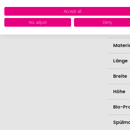
Accept all
Marke
No, adjust
Deny
Farbe
Materi
Länge
Breite
Höhe
Bio-Pr
Spülma