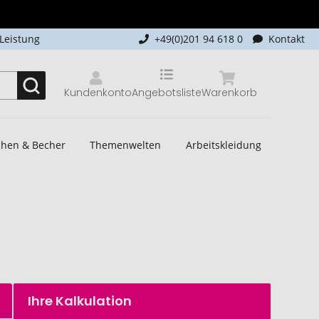
-Leistung
+49(0)201 94 618 0
Kontakt
Kundenkonto
Angebotsliste
Warenkorb
schen & Becher
Themenwelten
Arbeitskleidung
Ihre Kalkulation