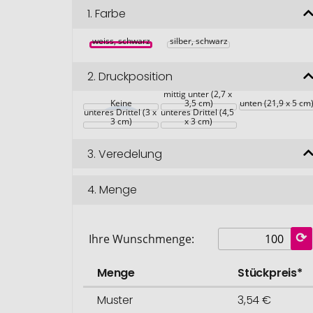
1.
Farbe
weiss, schwarz
silber, schwarz
2.
Druckposition
mittig unter (2,7 x 
Keine
3,5 cm)
unten (21,9 x 5 cm
unteres Drittel (3 x 
unteres Drittel (4,5 
3 cm)
x 3 cm)
3.
Veredelung
4.
Menge
Ihre Wunschmenge:
Menge
Stückpreis*
Muster
3,54 €