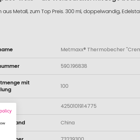
s Metall, zum Top Preis. 300 ml, doppelwandig, Edelstah
lname
Metmaxx® Thermobecher "Cre
onen
lnummer
590.196838
tmenge mit
100
lung
4250101914775
policy
llungsland
China
how
rifnummer
73239300