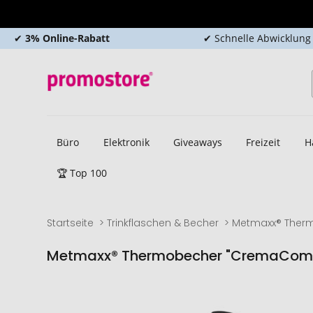
✔
3% Online-Rabatt
✔ Schnelle Abwicklung
Büro
Elektronik
Giveaways
Freizeit
H
🏆 Top 100
Startseite
Trinkflaschen & Becher
Metmaxx® Ther
Metmaxx® Thermobecher "CremaCom
Zum
Zum
Ende
Anfang
der
der