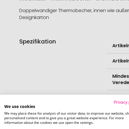
Doppelwandiger Thermobecher, innen wie außen au
Designkarton
Spezifikation
Weitere
Artike
Informati
Artike
Mindes
Verede
EAN
Privacy 
We use cookies
Herste
We may place these for analysis of our visitor data, to improve our website, s
personalised content and to give you a great website experience. For more
information about the cookies we use open the settings.
Zollta