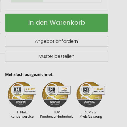
Metmaxx®
Auf
In den Warenkorb
Thermobecher
Lager
"CremaCompact"
Angebot anfordern
Muster bestellen
Mehrfach ausgezeichnet:
1. Platz
TOP
1. Platz
Kundenservice
Kundenzufriedenheit
Preis/Leistung