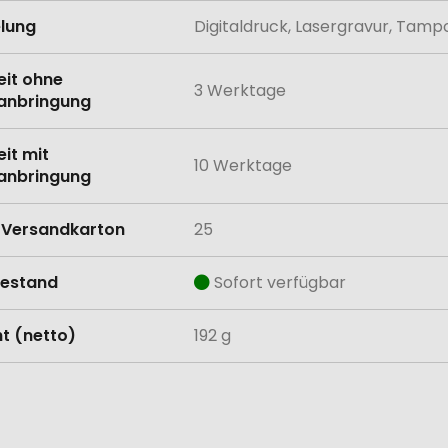
lung
Digitaldruck, Lasergravur, Tam
eit ohne
3 Werktage
anbringung
eit mit
10 Werktage
anbringung
Versandkarton
25
estand
Sofort verfügbar
t (netto)
192 g