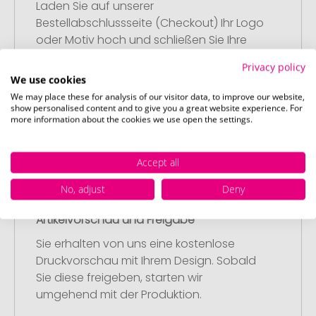
Laden Sie auf unserer
Bestellabschlussseite (Checkout) Ihr Logo
oder Motiv hoch und schließen Sie Ihre
Bestellung ab. Falls Sie gerade keine
Privacy policy
passende Datei zur Verfügung haben,
We use cookies
können Sie diese gerne später
We may place these for analysis of our visitor data, to improve our website,
nachliefern.
show personalised content and to give you a great website experience. For
more information about the cookies we use open the settings.
Accept all
No, adjust
Deny
Schritt 3:
Artikelvorschau und Freigabe
Sie erhalten von uns eine kostenlose
Druckvorschau mit Ihrem Design. Sobald
Sie diese freigeben, starten wir
umgehend mit der Produktion.