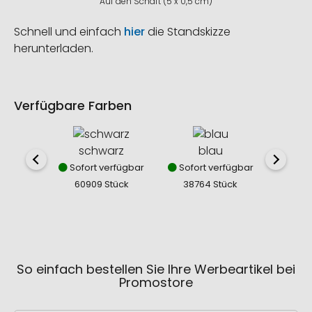
Auf den Schaft (5 x 0,5 cm)
Schnell und einfach
hier
die Standskizze
herunterladen.
Verfügbare Farben
schwarz
blau
Sofort verfügbar
Sofort verfügbar
Nich
60909 Stück
38764 Stück
0
So einfach bestellen Sie Ihre Werbeartikel bei
Promostore