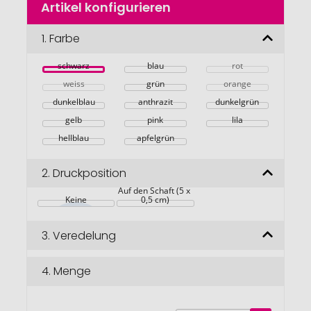
Artikel konfigurieren
Anfang
der
Bildgalerie
1.
Farbe
springen
schwarz
blau
rot
weiss
grün
orange
dunkelblau
anthrazit
dunkelgrün
gelb
pink
lila
hellblau
apfelgrün
2.
Druckposition
Auf den Schaft (5 x 
Keine
0,5 cm)
3.
Veredelung
4.
Menge