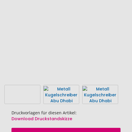
Ende
der
Bildgalerie
springen
Druckvorlagen für diesen Artikel:
Download Druckstandskizze
Zum