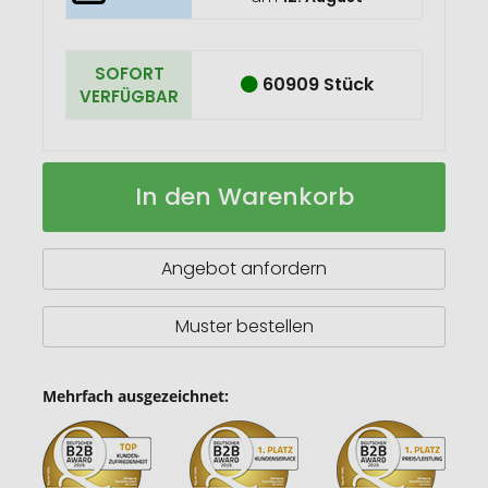
SOFORT
60909 Stück
VERFÜGBAR
Metall
Auf
In den Warenkorb
Kugelschreiber
Lager
Abu
Dhabi
Angebot anfordern
Muster bestellen
Mehrfach ausgezeichnet: