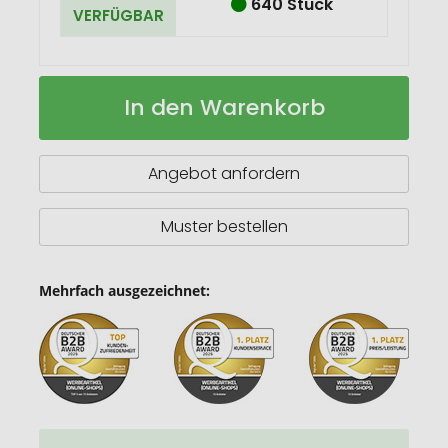
640 Stück
VERFÜGBAR
Mancheg
Auf
In den Warenkorb
Bambus
Lager
Käseplatte
mit
Besteck
Angebot anfordern
magnetisch
Muster bestellen
Mehrfach ausgezeichnet: