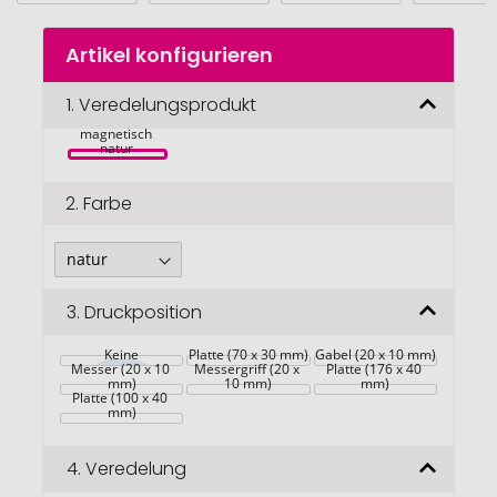
Zum
Artikel konfigurieren
Anfang
Mancheg 
der
Bambus 
Bildgalerie
1.
Veredelungsprodukt
Käseplatte mit 
Besteck 
springen
magnetisch 
natur 
2.
Farbe
3.
Druckposition
Keine
Platte (70 x 30 mm)
Gabel (20 x 10 mm)
Messer (20 x 10 
Messergriff (20 x 
Platte (176 x 40 
mm)
10 mm)
mm)
Platte (100 x 40 
mm)
4.
Veredelung