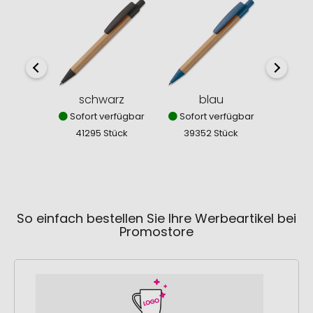
dun
Sofor
342
schwarz
blau
Sofort verfügbar
Sofort verfügbar
41295 Stück
39352 Stück
So einfach bestellen Sie Ihre Werbeartikel bei
Promostore