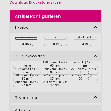
Download Druckstandskizze
Zum
Artikel konfigurieren
Anfang
der
Bildgalerie
1.
Farbe
springen
schwarz
blau
dunkelrot
orange
grün
grau
2.
Druckposition
In Verlängerung 
180° vom Clip (8 x 
vom Clip (7 x 50 
Keine
60 mm)
mm)
270° vom Clip (7 x 
270° vom Clip (7 x 
270° vom Clip (8 x 
80 mm)
87 mm)
60 mm)
90° vom Clip (7 x 
90° vom Clip (7 x 
90° vom Clip (8 x 
80 mm)
87 mm)
60 mm)
Auf dem Clip (7 x 
Auf dem Clip (7 x 
25 mm)
40 mm)
3.
Veredelung
4.
Menge