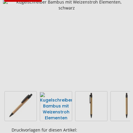
Zum
Ende
der
Bildgalerie
springen
Druckvorlagen für diesen Artikel: