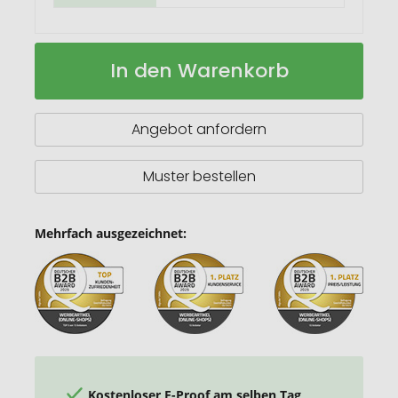
Kugelschreiber
Auf
In den Warenkorb
Bambus
Lager
mit
Weizenstroh
Elementen
Angebot anfordern
Muster bestellen
Mehrfach ausgezeichnet:
Kostenloser E-Proof am selben Tag