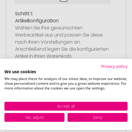
Schritt 1:
Artikelkonfiguration
Wählen Sie Ihre gewünschten
Werbeartikel aus und passen Sie diese
nach Ihren Vorstellungen an.
Anschließend legen Sie die konfigurierten
Artikel in Ihren Warenkorb.
Privacy policy
We use cookies
We may place these for analysis of our visitor data, to improve our website,
show personalised content and to give you a great website experience. For
more information about the cookies we use open the settings.
Schritt 2:
Upload Ihres Logos oder Motivs
Accept all
Laden Sie auf unserer
No, adjust
Deny
Bestellabschlussseite (Checkout) Ihr Logo
oder Motiv hoch und schließen Sie Ihre