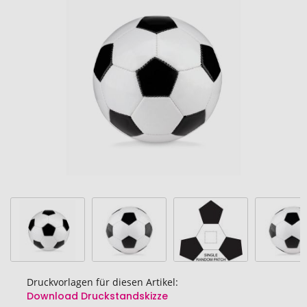
Ende
der
Bildgalerie
springen
Druckvorlagen für diesen Artikel:
Download Druckstandskizze