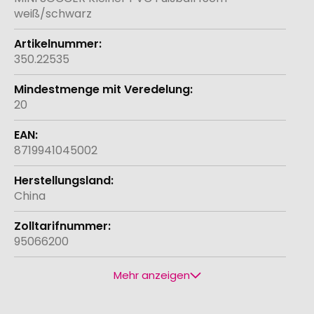
weiß/schwarz
350.22535
20
8719941045002
China
95066200
Mehr anzeigen