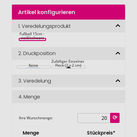
Zum
Artikel konfigurieren
Anfang
der
Bildgalerie
1.
Veredelungsprodukt
MINI SOCCER 
Kleiner PVC 
springen
Fußball 15cm - 
weiß/schwarz
2.
Druckposition
Zufälliger Einzelner 
Keine
Fleck (2 x 2 cm)
3.
Veredelung
4.
Menge
Ihre Wunschmenge:
Menge
Stückpreis*