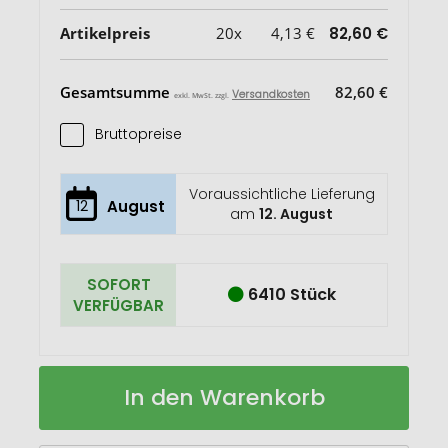
Artikelpreis
20x
4,13 €
82,60 €
Gesamtsumme
82,60 €
Versandkosten
exkl. MwSt. zzgl.
Bruttopreise
Voraussichtliche Lieferung
12
August
am
12. August
SOFORT
6410 Stück
VERFÜGBAR
MINI
Auf
In den Warenkorb
SOCCER
Lager
Kleiner
PVC