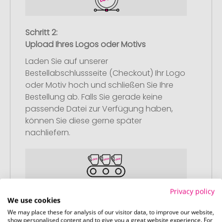
Schritt 2:
Upload Ihres Logos oder Motivs
Laden Sie auf unserer
Bestellabschlussseite (Checkout) Ihr Logo
oder Motiv hoch und schließen Sie Ihre
Bestellung ab. Falls Sie gerade keine
passende Datei zur Verfügung haben,
können Sie diese gerne später
nachliefern.
Privacy policy
Schritt 3:
We use cookies
Artikelvorschau und Freigabe
We may place these for analysis of our visitor data, to improve our website,
show personalised content and to give you a great website experience. For