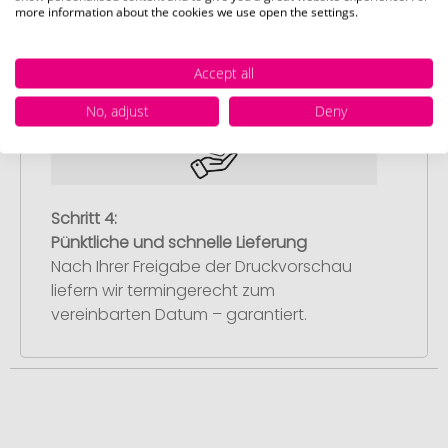
Sie erhalten von uns eine kostenlose
more information about the cookies we use open the settings.
Druckvorschau mit Ihrem Design. Sobald
Sie diese freigeben, starten wir
Accept all
umgehend mit der Produktion.
No, adjust
Deny
Schritt 4:
Pünktliche und schnelle Lieferung
Nach Ihrer Freigabe der Druckvorschau
liefern wir termingerecht zum
vereinbarten Datum – garantiert.