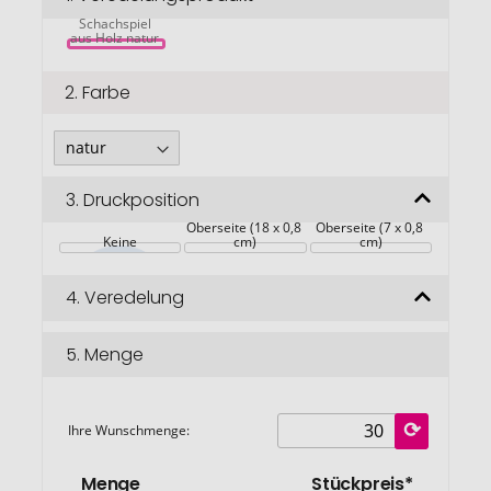
King 
springen
Schachspiel 
aus Holz natur 
2.
Farbe
3.
Druckposition
Oberseite (18 x 0,8 
Oberseite (7 x 0,8 
Keine
cm)
cm)
4.
Veredelung
5.
Menge
Ihre Wunschmenge:
Menge
Stückpreis*