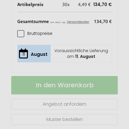
Artikelpreis
30x
4,49 €
134,70 €
Gesamtsumme
134,70 €
Versandkosten
exkl. MwSt. zzgl.
Bruttopreise
Voraussichtliche Lieferung
11
August
am
11. August
King
Auf
In den Warenkorb
Schachspiel
Lager
aus
Holz
Angebot anfordern
Muster bestellen