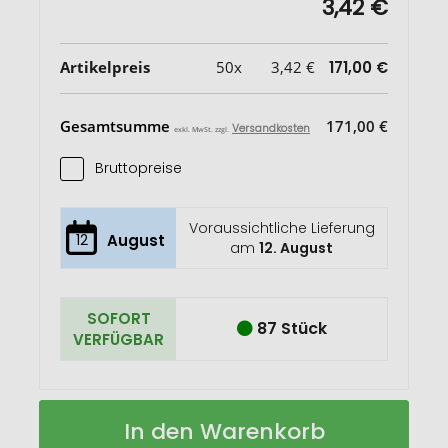
3,42 €
Artikelpreis
50x
3,42 €
171,00 €
Gesamtsumme
171,00 €
Versandkosten
exkl. MwSt. zzgl.
Bruttopreise
Voraussichtliche Lieferung
12
August
am
12. August
SOFORT
87 Stück
VERFÜGBAR
Kavana
Auf
In den Warenkorb
A5
Lager