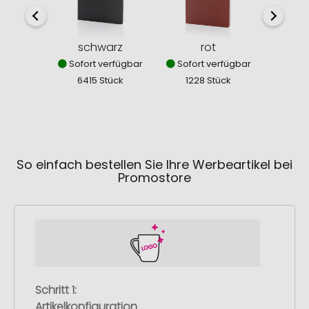
schwarz
rot
Sofort verfügbar
Sofort verfügbar
Sofor
6415 Stück
1228 Stück
926
So einfach bestellen Sie Ihre Werbeartikel bei
Promostore
Schritt 1:
Artikelkonfiguration