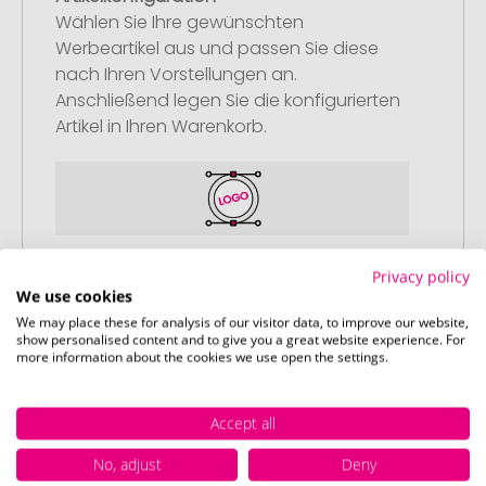
Wählen Sie Ihre gewünschten
Werbeartikel aus und passen Sie diese
nach Ihren Vorstellungen an.
Anschließend legen Sie die konfigurierten
Artikel in Ihren Warenkorb.
Schritt 2:
Privacy policy
Upload Ihres Logos oder Motivs
We use cookies
We may place these for analysis of our visitor data, to improve our website,
Laden Sie auf unserer
show personalised content and to give you a great website experience. For
more information about the cookies we use open the settings.
Bestellabschlussseite (Checkout) Ihr Logo
oder Motiv hoch und schließen Sie Ihre
Bestellung ab. Falls Sie gerade keine
Accept all
passende Datei zur Verfügung haben,
können Sie diese gerne später
No, adjust
Deny