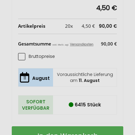
4,50 €
Artikelpreis
20x
4,50 €
90,00 €
Gesamtsumme
90,00 €
Versandkosten
exkl. MwSt. zzgl.
Bruttopreise
Voraussichtliche Lieferung
11
August
am
11. August
SOFORT
6415 Stück
VERFÜGBAR
Impact
Auf
Softcover
Lager