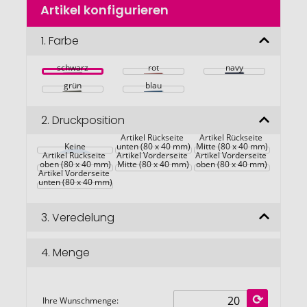
Artikel konfigurieren
Anfang
der
Bildgalerie
1.
Farbe
springen
schwarz
rot
navy
grün
blau
2.
Druckposition
Artikel Rückseite 
Artikel Rückseite 
Keine
unten (80 x 40 mm)
Mitte (80 x 40 mm)
Artikel Rückseite 
Artikel Vorderseite 
Artikel Vorderseite 
oben (80 x 40 mm)
Mitte (80 x 40 mm)
oben (80 x 40 mm)
Artikel Vorderseite 
unten (80 x 40 mm)
3.
Veredelung
4.
Menge
Ihre Wunschmenge: