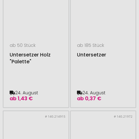
ab 50 Stück
ab 185 Stück
Untersetzer Holz
Untersetzer
"Palette"
24. August
24. August
ab
1,43 €
ab
0,37 €
# 140.214915
# 140.21972