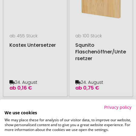
ab 455 Stück
ab 100 Stück
Kostex Untersetzer
Squnito
Flaschenöffner/Unte
rsetzer
24. August
24. August
ab
0,16 €
ab
0,75 €
# 140.277297
# 140.277380
Privacy policy
We use cookies
We may place these for analysis of our visitor data, to improve our website,
show personalised content and to give you a great website experience. For
more information about the cookies we use open the settings.