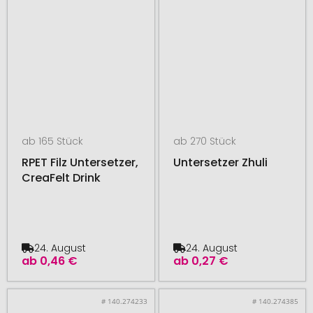
ab 165 Stück
ab 270 Stück
RPET Filz Untersetzer,
Untersetzer Zhuli
CreaFelt Drink
24. August
24. August
ab
0,46 €
ab
0,27 €
# 140.274233
# 140.274385