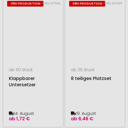
# 365.207506
# 365.207509
48H PRODUKTION
48H PRODUKTION
ab 50 Stück
ab 25 Stück
Klappbarer
8 teiliges Platzset
Untersetzer
14. August
19. August
ab
1,72 €
ab
6,46 €