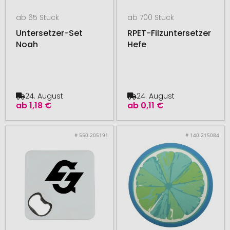
ab 65 Stück
ab 700 Stück
Untersetzer-Set
RPET-Filzuntersetzer
Noah
Hefe
24. August
24. August
ab
1,18 €
ab
0,11 €
# 550.205191
# 140.215084