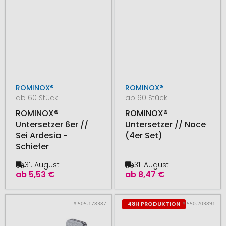
ROMINOX®
ROMINOX®
ab 60 Stück
ab 60 Stück
ROMINOX®
ROMINOX®
Untersetzer 6er //
Untersetzer // Noce
Sei Ardesia -
(4er Set)
Schiefer
31. August
31. August
ab
5,53 €
ab
8,47 €
# 505.178387
# 550.203891
48H PRODUKTION