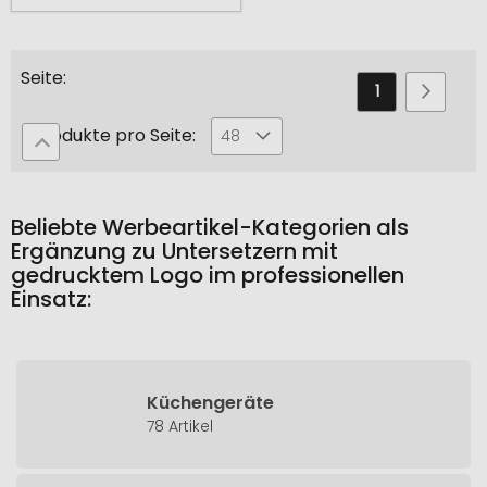
Seite
Sie
Seite
Seite
Weiter
1
2
lesen
Produkte pro Seite:
48
gerade
die
Seite
Beliebte Werbeartikel-Kategorien als
Ergänzung zu Untersetzern mit
gedrucktem Logo im professionellen
Einsatz:
Küchengeräte
78 Artikel