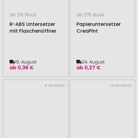
ab 215 Stück
ab 275 Stück
R-ABS Untersetzer
Papieruntersetzer
mit Flaschenöffner
CreaPint
19. August
24. August
ab
0,36 €
ab
0,27 €
# 140.275541
# 550.204752