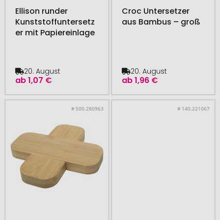
Ellison runder
Croc Untersetzer
Kunststoffuntersetz
aus Bambus – groß
er mit Papiereinlage
20. August
20. August
ab
1,07 €
ab
1,96 €
# 500.280963
# 140.221067