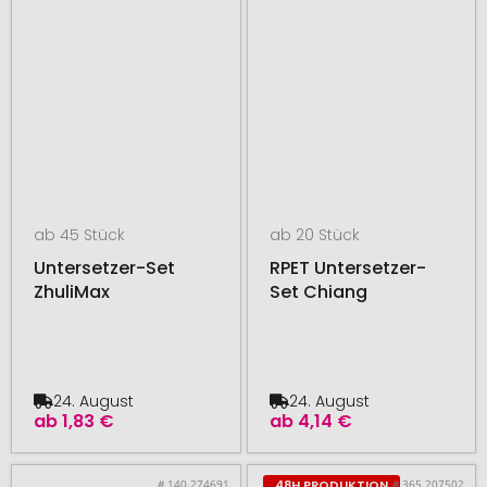
ab 45 Stück
ab 20 Stück
Untersetzer-Set
RPET Untersetzer-
ZhuliMax
Set Chiang
24. August
24. August
ab
1,83 €
ab
4,14 €
# 140.274691
# 365.207502
48H PRODUKTION