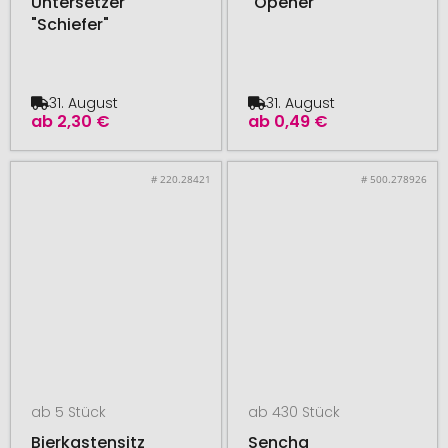
Untersetzer
"Opener"
"Schiefer"
31. August
31. August
ab
2,30 €
ab
0,49 €
# 220.28421
# 500.278926
ab 5 Stück
ab 430 Stück
Bierkastensitz
Sencha