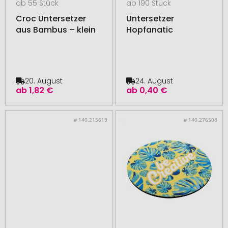
ab 55 Stück
ab 190 Stück
Croc Untersetzer
Untersetzer
aus Bambus – klein
Hopfanatic
20. August
24. August
ab
1,82 €
ab
0,40 €
# 140.215619
# 140.276508