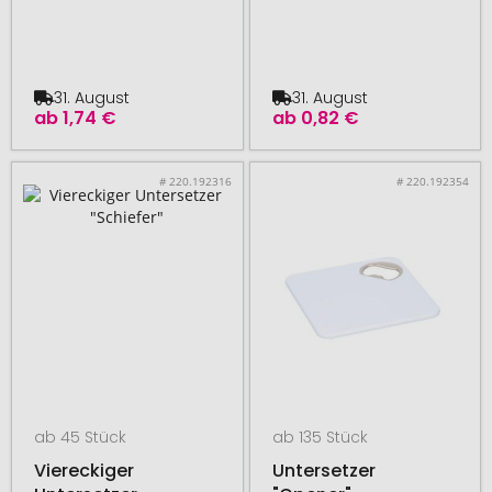
31. August
31. August
ab
1,74 €
ab
0,82 €
# 220.192316
# 220.192354
ab 45 Stück
ab 135 Stück
Viereckiger
Untersetzer