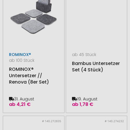
ROMINOX®
ab 45 Stück
ab 100 Stück
Bambus Untersetzer
ROMINOX®
Set (4 Stück)
Untersetzer //
Renova (8er Set)
31. August
19. August
ab
4,21 €
ab
1,78 €
# 140.272835
# 140.274232