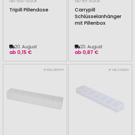
ab 530 Stück
ab 85 Stück
Tripill Pillendose
Carrypill
Schlüsselanhänger
mit Pillenbox
20. August
20. August
ab
0,15 €
ab
0,87 €
# 500.280970
# 140.218363