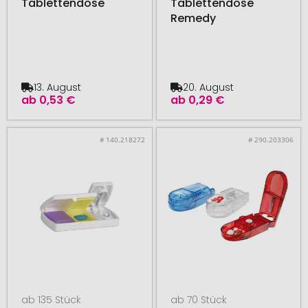
Tablettendose
Tablettendose
Remedy
13. August
20. August
ab
0,53 €
ab
0,29 €
# 140.218272
# 290.203306
ab 135 Stück
ab 70 Stück