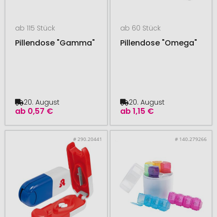
ab 115 Stück
ab 60 Stück
Pillendose "Gamma"
Pillendose "Omega"
20. August
20. August
ab
0,57 €
ab
1,15 €
# 290.20441
# 140.279266