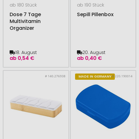
ab 180 Stück
ab 190 Stück
Dose 7 Tage
Sepill Pillenbox
Multivitamin
Organizer
18. August
20. August
ab
0,54 €
ab
0,40 €
# 140.276938
# 220.190014
MADE IN GERMANY