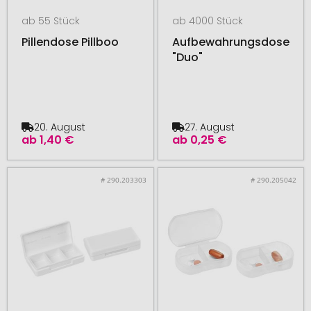
ab 55 Stück
ab 4000 Stück
Pillendose Pillboo
Aufbewahrungsdose
"Duo"
20. August
27. August
ab
1,40 €
ab
0,25 €
# 290.203303
# 290.205042