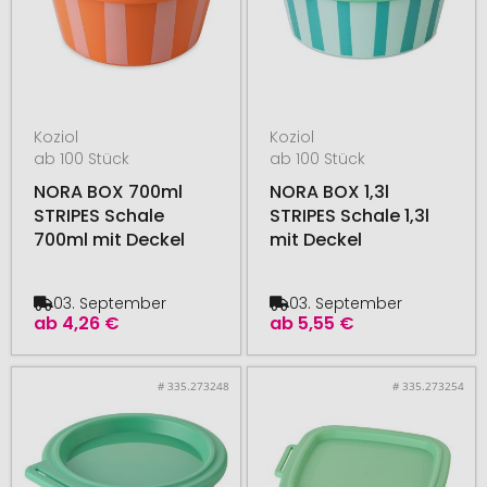
Koziol
Koziol
ab 100 Stück
ab 100 Stück
NORA BOX 700ml
NORA BOX 1,3l
STRIPES Schale
STRIPES Schale 1,3l
700ml mit Deckel
mit Deckel
03. September
03. September
ab
4,26 €
ab
5,55 €
# 335.273248
# 335.273254