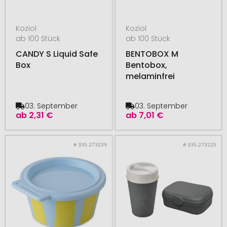
Koziol
Koziol
ab 100 Stück
ab 100 Stück
CANDY S Liquid Safe
BENTOBOX M
Box
Bentobox,
melaminfrei
03. September
03. September
ab
2,31 €
ab
7,01 €
# 335.273239
# 335.273225