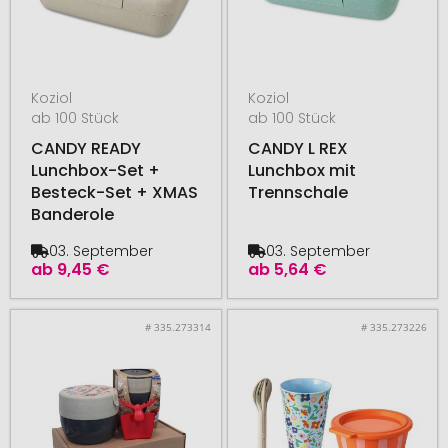
Koziol
Koziol
ab 100 Stück
ab 100 Stück
CANDY READY
CANDY L REX
Lunchbox-Set +
Lunchbox mit
Besteck-Set + XMAS
Trennschale
Banderole
03. September
03. September
ab
9,45 €
ab
5,64 €
# 335.273314
# 335.273226