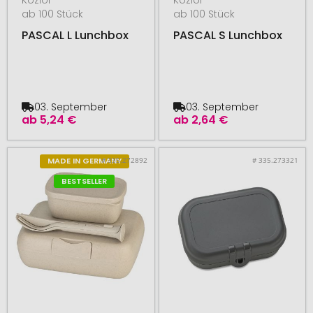
ab 100 Stück
ab 100 Stück
PASCAL L Lunchbox
PASCAL S Lunchbox
03. September
03. September
ab
5,24 €
ab
2,64 €
# 335.272892
# 335.273321
MADE IN GERMANY
BESTSELLER