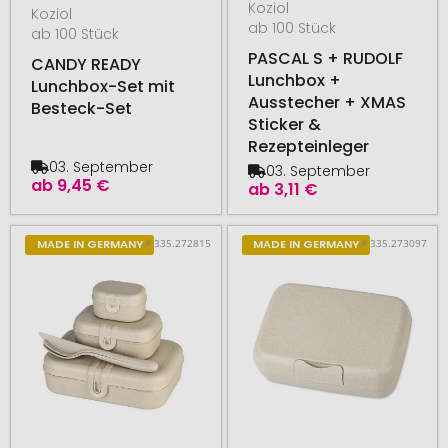
Koziol
Koziol
ab 100 Stück
ab 100 Stück
PASCAL S + RUDOLF
CANDY READY
Lunchbox +
Lunchbox-Set mit
Ausstecher + XMAS
Besteck-Set
Sticker &
Rezepteinleger
03. September
03. September
ab
9,45 €
ab
3,11 €
# 335.272815
# 335.273097
MADE IN GERMANY
MADE IN GERMANY