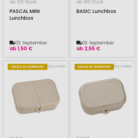
ab 100 Stück
ab 100 Stück
PASCAL MINI
BASIC Lunchbox
Lunchbox
03. September
03. September
ab
1,50 €
ab
2,55 €
# 335.273090
# 335.272809
MADE IN GERMANY
MADE IN GERMANY
Koziol
Koziol