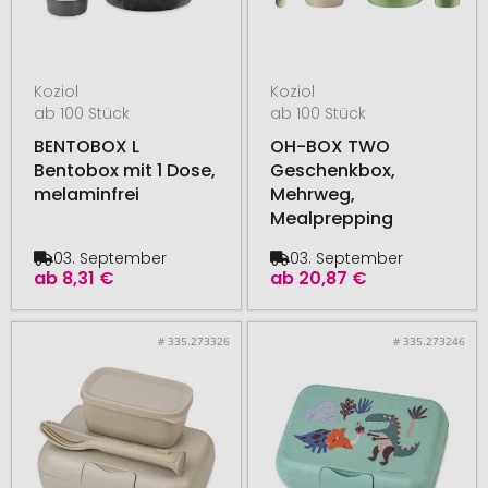
Koziol
Koziol
ab 100 Stück
ab 100 Stück
BENTOBOX L
OH-BOX TWO
Bentobox mit 1 Dose,
Geschenkbox,
melaminfrei
Mehrweg,
Mealprepping
03. September
03. September
ab
8,31 €
ab
20,87 €
# 335.273326
# 335.273246