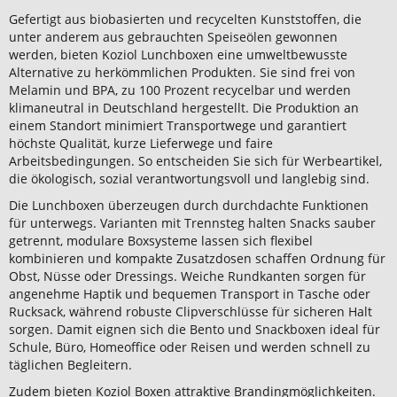
Gefertigt aus biobasierten und recycelten Kunststoffen, die
unter anderem aus gebrauchten Speiseölen gewonnen
werden, bieten Koziol Lunchboxen eine umweltbewusste
Alternative zu herkömmlichen Produkten. Sie sind frei von
Melamin und BPA, zu 100 Prozent recycelbar und werden
klimaneutral in Deutschland hergestellt. Die Produktion an
einem Standort minimiert Transportwege und garantiert
höchste Qualität, kurze Lieferwege und faire
Arbeitsbedingungen. So entscheiden Sie sich für Werbeartikel,
die ökologisch, sozial verantwortungsvoll und langlebig sind.
Die Lunchboxen überzeugen durch durchdachte Funktionen
für unterwegs. Varianten mit Trennsteg halten Snacks sauber
getrennt, modulare Boxsysteme lassen sich flexibel
kombinieren und kompakte Zusatzdosen schaffen Ordnung für
Obst, Nüsse oder Dressings. Weiche Rundkanten sorgen für
angenehme Haptik und bequemen Transport in Tasche oder
Rucksack, während robuste Clipverschlüsse für sicheren Halt
sorgen. Damit eignen sich die Bento und Snackboxen ideal für
Schule, Büro, Homeoffice oder Reisen und werden schnell zu
täglichen Begleitern.
Zudem bieten Koziol Boxen attraktive Brandingmöglichkeiten.