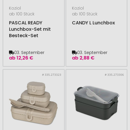
Koziol
Koziol
ab 100 Stück
ab 100 Stück
PASCAL READY
CANDY L Lunchbox
Lunchbox-Set mit
Besteck-Set
03. September
03. September
ab
12,26 €
ab
2,88 €
# 335.273323
# 335.273306