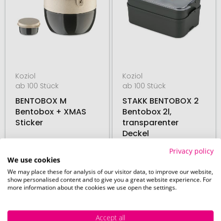
Koziol
Koziol
ab 100 Stück
ab 100 Stück
BENTOBOX M
STAKK BENTOBOX 2
Bentobox + XMAS
Bentobox 2l,
Sticker
transparenter
Deckel
Privacy policy
03. September
03. September
ab
7,01 €
ab
8,39 €
We use cookies
We may place these for analysis of our visitor data, to improve our website,
show personalised content and to give you a great website experience. For
more information about the cookies we use open the settings.
# 335.273337
# 335.272987
MADE IN GERMANY
Accept all