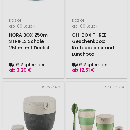
Koziol
Koziol
ab 100 Stück
ab 100 Stück
NORA BOX 250ml
OH-BOX THREE
STRIPES Schale
Geschenkbox:
250ml mit Deckel
Kaffeebecher und
Lunchbox
03. September
03. September
ab
3,20 €
ab
12,51 €
# 335.273280
# 335.273224