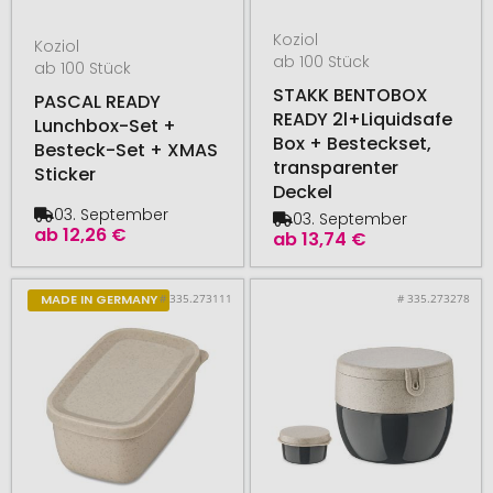
Koziol
Koziol
ab 100 Stück
ab 100 Stück
STAKK BENTOBOX
PASCAL READY
READY 2l+Liquidsafe
Lunchbox-Set +
Box + Besteckset,
Besteck-Set + XMAS
transparenter
Sticker
Deckel
03. September
03. September
ab
12,26 €
ab
13,74 €
# 335.273111
# 335.273278
MADE IN GERMANY