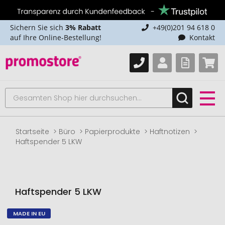
Sichern Sie sich
3% Rabatt
+49(0)201 94 618 0
auf Ihre Online-Bestellung!
Kontakt
Startseite
Büro
Papierprodukte
Haftnotizen
Haftspender 5 LKW
Haftspender 5 LKW
MADE IN EU
Zum