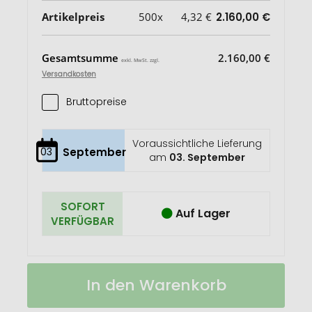
Artikelpreis
500x
4,32 €
2.160,00 €
Gesamtsumme
2.160,00 €
exkl. MwSt. zzgl.
Versandkosten
Bruttopreise
Voraussichtliche Lieferung
03
September
am
03. September
SOFORT
Auf Lager
VERFÜGBAR
Haftspender
Auf
In den Warenkorb
5
Lager
LKW