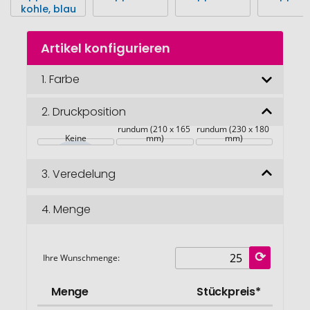
Zum
Artikel konfigurieren
Anfang
der
Bildgalerie
1.
Farbe
springen
2.
Druckposition
rundum (210 x 165 
rundum (230 x 180 
Keine
mm)
mm)
3.
Veredelung
4.
Menge
Ihre Wunschmenge:
Menge
Stückpreis*