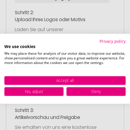
Schritt 2:
Upload Ihres Logos oder Motivs
Laden Sie auf unserer
Bestellabschlussseite (Checkout) Ihr Logo
Privacy policy
oder Motiv hoch und schließen Sie Ihre
We use cookies
Bestellung ab. Falls Sie gerade keine
We may place these for analysis of our visitor data, to improve our website,
passende Datei zur Verfügung haben,
show personalised content and to give you a great website experience. For
more information about the cookies we use open the settings.
können Sie diese gerne später
nachliefern.
Accept all
No, adjust
Deny
Schritt 3:
Artikelvorschau und Freigabe
Sie erhalten von uns eine kostenlose