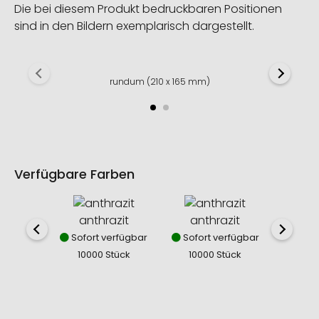
Die bei diesem Produkt bedruckbaren Positionen
sind in den Bildern exemplarisch dargestellt.
rundum (210 x 165 mm)
Verfügbare Farben
anthrazit
anthrazit
ant
Sofort verfügbar
Sofort verfügbar
Sofor
10000 Stück
10000 Stück
100