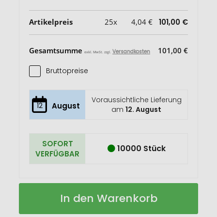
Artikelpreis
25x
4,04 €
101,00 €
Gesamtsumme
101,00 €
Versandkosten
exkl. MwSt. zzgl.
Bruttopreise
Voraussichtliche Lieferung
12
August
am
12. August
SOFORT
10000 Stück
VERFÜGBAR
H2O
Auf
In den Warenkorb
Active®
Lager
Eco
Vibe