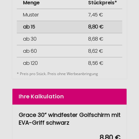
Menge
Stückpreis*
Muster
7,45 €
ab 15
8,80 €
ab 30
8,68 €
ab 60
8,62 €
ab 120
8,56 €
* Preis pro Stück. Preis ohne Werbeanbringung
Ihre Kalkulation
Grace 30“ windfester Golfschirm mit
EVA-Griff schwarz
8,80 €