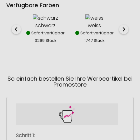
Verfügbare Farben
schwarz
weiss
dun
Sofort verfügbar
Sofort verfügbar
Sofor
3299 Stück
1747 Stück
462
So einfach bestellen Sie Ihre Werbeartikel bei
Promostore
Schritt 1: