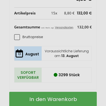
Artikelpreis
15x
8,80 €
132,00 €
Gesamtsumme
132,00 €
Versandkosten
exkl. MwSt. zzgl.
Bruttopreise
Voraussichtliche Lieferung
13
August
am
13. August
SOFORT
3299 Stück
VERFÜGBAR
Grace
Auf
In den Warenkorb
30“
Lager
windfester