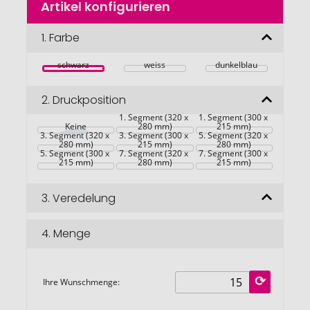
Artikel konfigurieren
Anfang
der
Bildgalerie
1.
Farbe
springen
schwarz
weiss
dunkelblau
2.
Druckposition
1. Segment (320 x 
1. Segment (300 x 
Keine
280 mm)
215 mm)
3. Segment (320 x 
3. Segment (300 x 
5. Segment (320 x 
280 mm)
215 mm)
280 mm)
5. Segment (300 x 
7. Segment (320 x 
7. Segment (300 x 
215 mm)
280 mm)
215 mm)
3.
Veredelung
4.
Menge
Ihre Wunschmenge: