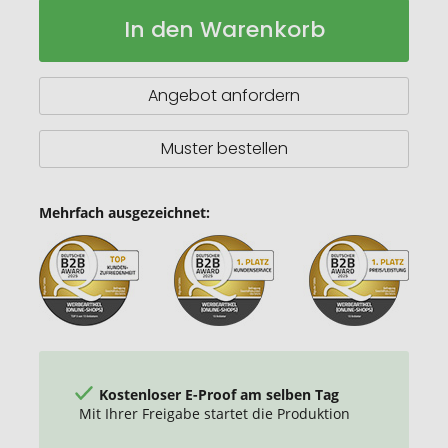
Geschenkartikel:
Auf
In den Warenkorb
Tee-
Lager
Brühbeutel,
Bleiben
Sie
Angebot anfordern
Gesund
&
positiv,
Muster bestellen
Tasty
Berry,
wiederverwendbar
Mehrfach ausgezeichnet:
Kostenloser E-Proof am selben Tag
Mit Ihrer Freigabe startet die Produktion