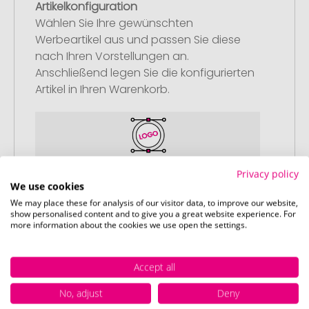
Artikelkonfiguration
Wählen Sie Ihre gewünschten
Werbeartikel aus und passen Sie diese
nach Ihren Vorstellungen an.
Anschließend legen Sie die konfigurierten
Artikel in Ihren Warenkorb.
Privacy policy
Schritt 2:
We use cookies
Upload Ihres Logos oder Motivs
We may place these for analysis of our visitor data, to improve our website,
show personalised content and to give you a great website experience. For
Laden Sie auf unserer
more information about the cookies we use open the settings.
Bestellabschlussseite (Checkout) Ihr Logo
oder Motiv hoch und schließen Sie Ihre
Accept all
Bestellung ab. Falls Sie gerade keine
passende Datei zur Verfügung haben,
No, adjust
Deny
können Sie diese gerne später