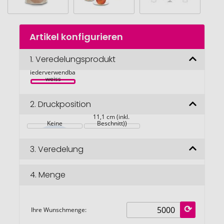
Zum
Artikel konfigurieren
Anfang
Geschenkartikel: 
Tee-Brühbeutel, 
der
Bleiben Sie Gesund 
Bildgalerie
1.
Veredelungsprodukt
& positiv, Tasty 
Berry, 
springen
wiederverwendbar, 
weiss
2.
Druckposition
Werbeanbringung 
auf dem Beutel (8 x 
11,1 cm (inkl. 
Keine
Beschnitt))
3.
Veredelung
4.
Menge
Ihre Wunschmenge: